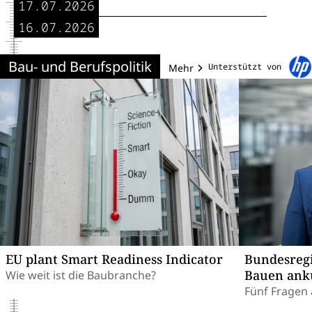
17.07.2026
Investitions- und Planungssicherheit für
moderne Bauprojekte.
16.07.2026
Bau- und Berufspolitik
Unterstützt von
Mehr
EU plant Smart Readiness Indicator
Bundesregi
Bauen ank
Wie weit ist die Baubranche?
Fünf Fragen 