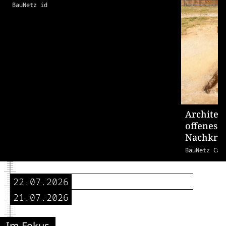
BauNetz id
Architek
offenes 
Nachkrie
BauNetz Cam
22.07.2026
21.07.2026
Im Fokus