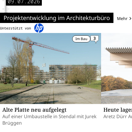
09.07.2026
Projektentwicklung im Architekturbüro
Mehr
Unterstützt von
3
Im Bau
Alte Platte neu aufgelegt
Heute lag
Auf einer Umbaustelle in Stendal mit Jurek
Aretz Dürr A
Brüggen