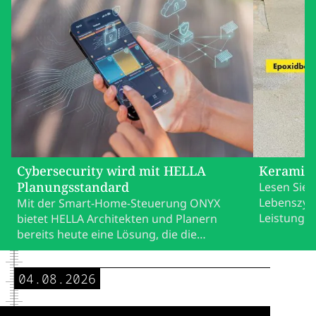
Cybersecurity wird mit HELLA
Keramik 
Planungsstandard
Lesen Sie 
Lebenszykl
Mit der Smart-Home-Steuerung ONYX
Leistungsf
bietet HELLA Architekten und Planern
bereits heute eine Lösung, die die
künftigen Vorgaben des EU Cyber
Resilience Act berücksichtigt. Das schafft
04.08.2026
Investitions- und Planungssicherheit für
moderne Bauprojekte.