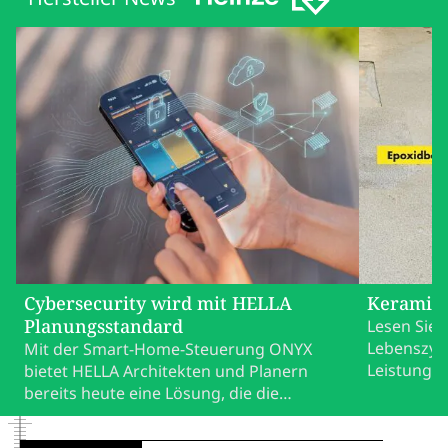
Cybersecurity wird mit HELLA
Keramik 
Planungsstandard
Lesen Sie 
Lebenszykl
Mit der Smart-Home-Steuerung ONYX
Leistungsf
bietet HELLA Architekten und Planern
bereits heute eine Lösung, die die
künftigen Vorgaben des EU Cyber
Resilience Act berücksichtigt. Das schafft