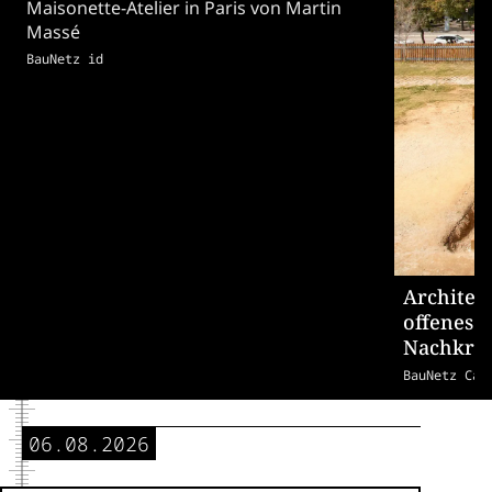
Maisonette-Atelier in Paris von Martin
Massé
BauNetz id
Architek
offenes 
Nachkrie
BauNetz Cam
06.08.2026