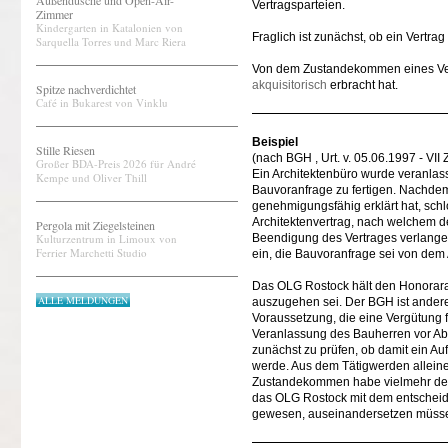
Außendusche und Open-Air-
Vertragsparteien.
Zimmer
Kindergarten in Katalonien von
Fraglich ist zunächst, ob ein Vertra
Sarquella Torres und Marc Riera
Von dem Zustandekommen eines Vertr
akquisitorisch
erbracht hat.
Spitze nachverdichtet
Café in Bukarest von Vinklu
Beispiel
Stille Riesen
(nach BGH , Urt. v. 05.06.1997 - VI
Großer BDA-Preis 2026 für André
Ein Architektenbüro wurde veranlas
Kempe und Oliver Thill
Bauvoranfrage zu fertigen. Nachd
genehmigungsfähig erklärt hat, schl
Architektenvertrag, nach welchem d
Pergola mit Ziegelsteinen
Kulturzentrum in Limoux von
Beendigung des Vertrages verlangen
Ferrier Marchetti Studio
ein, die Bauvoranfrage sei von dem 
Das OLG Rostock hält den Honoraran
ALLE MELDUNGEN
auszugehen sei. Der BGH ist andere
Voraussetzung, die eine Vergütung fü
Veranlassung des Bauherren vor Ab
zunächst zu prüfen, ob damit ein Auft
werde. Aus dem Tätigwerden alleine
Zustandekommen habe vielmehr der A
das OLG Rostock mit dem entscheidun
gewesen, auseinandersetzen müsse