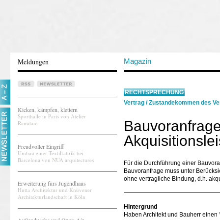
Meldungen
Magazin
RECHTSPRECHUNG
Vertrag
/
Zustandekommen des Ve
Kicken, kämpfen, klettern
Sporthalle in Paris von Atelier
Bauvoranfrage 
Ramdam
Akquisitionsle
Freudvoller Eingriff
Umbau einer Textilfabrik bei
Barcelona von NUA arquitectures
Für die Durchführung einer Bauvoran
Bauvoranfrage muss unter Berücksich
ohne vertragliche Bindung, d.h. akqu
Erweiterung fürs Jugendhaus
Hutta Architektur und Knüvener
Architekturlandschaft in Köln
Hintergrund
Haben Architekt und Bauherr einen