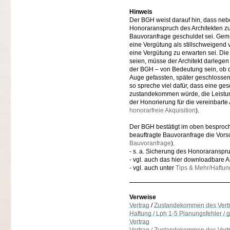
Hinweis
Der BGH weist darauf hin, dass neb
Honoraranspruch des Architekten zu 
Bauvoranfrage geschuldet sei. Gem.
eine Vergütung als stillschweigend
eine Vergütung zu erwarten sei. Di
seien, müsse der Architekt darlege
der BGH – von Bedeutung sein, ob d
Auge gefassten, später geschlossene
so spreche viel dafür, dass eine ge
zustandekommen würde, die Leistun
der Honorierung für die vereinbarte
honorarfreie Akquisition
).
Der BGH bestätigt im oben besproche
beauftragte Bauvoranfrage die Vorsc
Bauvoranfrage
).
- s. a. Sicherung des Honoraranspr
- vgl. auch das hier downloadbare A
- vgl. auch unter
Tips & Mehr/Haftun
Verweise
Vertrag
/
Zustandekommen des Vert
Haftung / Lph 1-5 Planungsfehler 
Vertrag