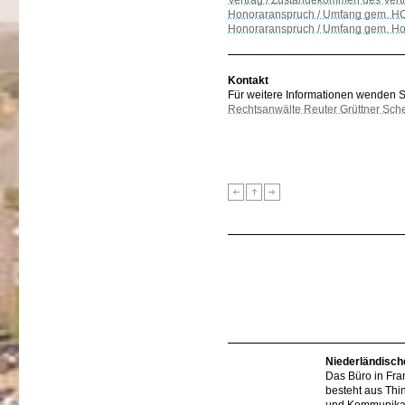
Vertrag / Zustandekommen des Vert
Honoraranspruch / Umfang gem. HO
Honoraranspruch / Umfang gem. Ho
Kontakt
Für weitere Informationen wenden Sie
Rechtsanwälte Reuter Grüttner Sch
Niederländisch
Das Büro in Fra
besteht aus Thi