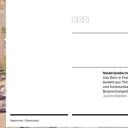
Niederländisch
Das Büro in Fra
besteht aus Thi
und Kommunikat
Besprechungsr
Just Architekten
Impressum
|
Datenschutz