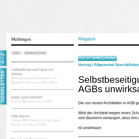
Meldungen
Magazin
RECHTSPRECHUNG
Vertrag
/
Allgemeine Geschäftsbe
Außendusche und Open-Air-
Zimmer
Selbstbeseitig
Kindergarten in Katalonien von
Sarquella Torres und Marc Riera
AGBs unwirks
Spitze nachverdichtet
Café in Bukarest von Vinklu
Die von einem Architekten in AGB g
Wird der Architekt wegen eines Sc
Stille Riesen
vom Bauherrn verlangen, dass ihm 
Großer BDA-Preis 2026 für André
Kempe und Oliver Thill
ist unwirksam.