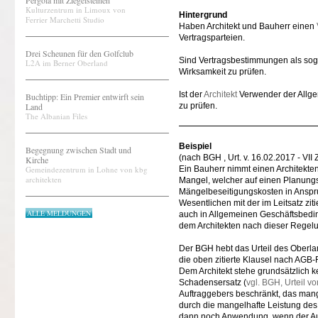
Pergola mit Ziegelsteinen
Kulturzentrum in Limoux von
Hintergrund
Ferrier Marchetti Studio
Haben Architekt und Bauherr einen
Vertragsparteien.
Drei Scheunen für den Golfclub
Sind Vertragsbestimmungen als so
L2A im Berner Oberland
Wirksamkeit zu prüfen.
Ist der
Architekt
Verwender der Allge
Buchtipp: Ein Premier entwirft sein
Land
zu prüfen.
The Albanian Files
Beispiel
Begegnung zwischen Stadt und
(nach BGH , Urt. v. 16.02.2017 - VII
Kirche
Gemeindezentrum in Lohne von kbg
Ein Bauherr nimmt einen Architekt
architekten
Mangel, welcher auf einen Planungsf
Mängelbeseitigungskosten in Anspru
Wesentlichen mit der im Leitsatz zi
ALLE MELDUNGEN
auch in Allgemeinen Geschäftsbedi
dem Architekten nach dieser Regelu
Der BGH hebt das Urteil des Oberlan
die oben zitierte Klausel nach AGB-
Dem Architekt stehe grundsätzlich ke
Schadensersatz (
vgl. BGH, Urteil 
Auftraggebers beschränkt, das mang
durch die mangelhafte Leistung des
dann noch Anwendung, wenn der Auft