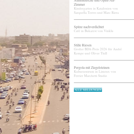
Außendusche und Open-Air-
Zimmer
Kindergarten in Katalonien von
Sarquella Torres und Marc Riera
Spitze nachverdichtet
Café in Bukarest von Vinklu
Stille Riesen
Großer BDA-Preis 2026 für André
Kempe und Oliver Thill
Pergola mit Ziegelsteinen
Kulturzentrum in Limoux von
Ferrier Marchetti Studio
ALLE MELDUNGEN