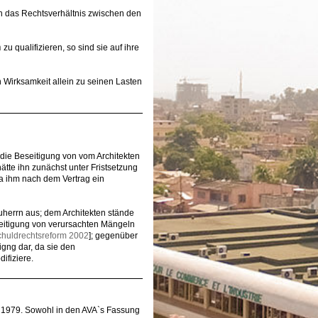
h das Rechtsverhältnis zwischen den
n
zu qualifizieren, so sind sie auf ihre
Wirksamkeit allein zu seinen Lasten
 die Beseitigung von vom Architekten
tte ihn zunächst unter Fristsetzung
a ihm nach dem Vertrag ein
herrn aus; dem Architekten stände
eitigung von verursachten Mängeln
huldrechtsreform 2002
]; gegenüber
gng dar, da sie den
ifiziere.
ag 1979. Sowohl in den AVA`s Fassung