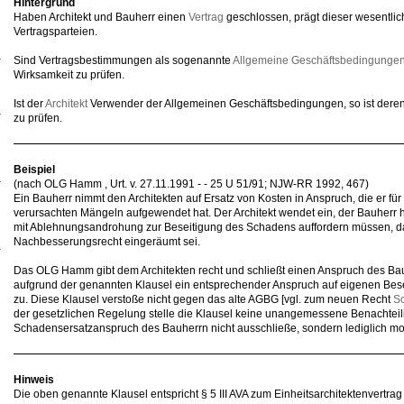
Hintergrund
Haben Architekt und Bauherr einen
Vertrag
geschlossen, prägt dieser wesentlic
Vertragsparteien.
Sind Vertragsbestimmungen als sogenannte
Allgemeine Geschäftsbedingunge
Wirksamkeit zu prüfen.
Ist der
Architekt
Verwender der Allgemeinen Geschäftsbedingungen, so ist deren 
zu prüfen.
Beispiel
(nach OLG Hamm , Urt. v. 27.11.1991 - - 25 U 51/91; NJW-RR 1992, 467)
Ein Bauherr nimmt den Architekten auf Ersatz von Kosten in Anspruch, die er für
verursachten Mängeln aufgewendet hat. Der Architekt wendet ein, der Bauherr hä
mit Ablehnungsandrohung zur Beseitigung des Schadens auffordern müssen, d
Nachbesserungsrecht eingeräumt sei.
Das OLG Hamm gibt dem Architekten recht und schließt einen Anspruch des Bau
aufgrund der genannten Klausel ein entsprechender Anspruch auf eigenen Bes
zu. Diese Klausel verstoße nicht gegen das alte AGBG [vgl. zum neuen Recht
Sc
der gesetzlichen Regelung stelle die Klausel keine unangemessene Benachteili
Schadensersatzanspruch des Bauherrn nicht ausschließe, sondern lediglich mod
Hinweis
Die oben genannte Klausel entspricht § 5 III AVA zum Einheitsarchitektenvertr