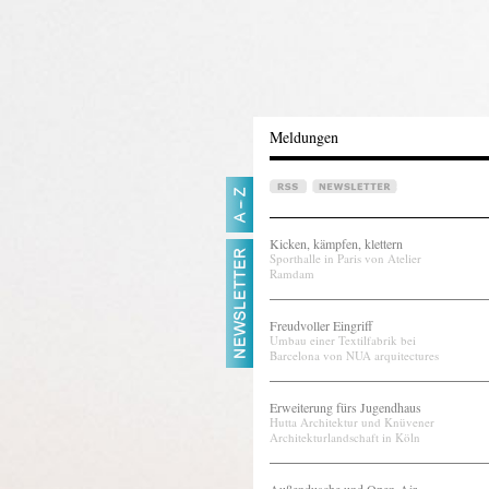
Meldungen
Kicken, kämpfen, klettern
Sporthalle in Paris von Atelier
Ramdam
Freudvoller Eingriff
Umbau einer Textilfabrik bei
Barcelona von NUA arquitectures
Erweiterung fürs Jugendhaus
Hutta Architektur und Knüvener
Architekturlandschaft in Köln