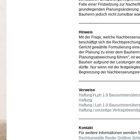
Falle einer Fristsetzung zur Nacher
grundlegenden Planungsänderung e
Bauherrn jedoch nicht zumutbar war
Hinweis
Mit der Frage, welche Nachbesseru
beschäftigt sich die Rechtsprechu
Gericht gewählte Formulierung ein
der Planung zu einer dem Bauherr
Planungsabweichung führen", ist weni
Bauherr aufgrund der Leistungen de
dürfte. Nur wenn mit der festgeleg
Begrenzung der Nachbesserungsrecht
Verweise
Haftung
/
Lph 1-9 Bausummenübers
Haftung
Haftung / Lph 1-9 Bausummenübers
Haftung / vorzeitige Vertragsbeend
Kontakt
Für weitere Informationen wenden Sie
Rechtsanwälte Reuter Grüttner Sch