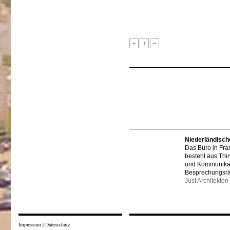
Niederländisch
Das Büro in Fra
besteht aus Thi
und Kommunikat
Besprechungsr
Just Architekten
Impressum
|
Datenschutz