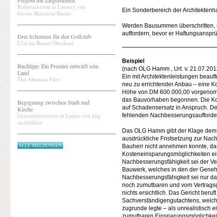
Pergola mit Ziegelsteinen
Kulturzentrum in Limoux von
Ein Sonderbereich der Architektenhaf
Ferrier Marchetti Studio
Werden Bausummen überschritten, s
auffordern, bevor er Haftungsanspr
Drei Scheunen für den Golfclub
L2A im Berner Oberland
Beispiel
Buchtipp: Ein Premier entwirft sein
(nach OLG Hamm , Urt. v. 21.07.201
Land
Ein mit Architektenleistungen beauf
The Albanian Files
neu zu errichtender Anbau – eine Ko
Höhe von DM 600.000,00 vorgenomm
das Bauvorhaben begonnen. Die Kos
Begegnung zwischen Stadt und
auf Schadensersatz in Anspruch. Der 
Kirche
Gemeindezentrum in Lohne von kbg
fehlenden Nachbesserungsaufforder
architekten
Das OLG Hamm gibt der Klage dem Gr
ausdrückliche Fristsetzung zur Nac
ALLE MELDUNGEN
Bauherr nicht annehmen konnte, da
Kosteneinsparungsmöglichkeiten ein
Nachbesserungsfähigkeit sei der Ve
Bauwerk, welches in den der Geneh
Nachbesserungsfähigkeit sei nur d
noch zumutbaren und vom Vertragsg
nichts ersichtlich. Das Gericht beru
Sachverständigengutachtens, welches
zugrunde legte – als unrealistisch ei
zumutbaren Einsparungsmöglichkeit