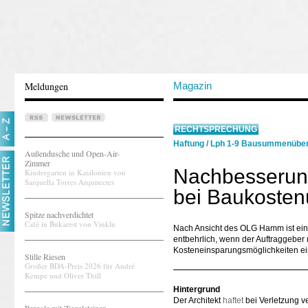
Meldungen
Magazin
RECHTSPRECHUNG
Haftung
/
Lph 1-9 Bausummenüber
Außendusche und Open-Air-
Zimmer
Nachbesserung
Kindergarten in Katalonien von
Sarquella Torres Arquitectes
bei Baukosten
Spitze nachverdichtet
Café in Bukarest von Vinklu
Nach Ansicht des OLG Hamm ist ein
entbehrlich, wenn der Auftraggeber
Kosteneinsparungsmöglichkeiten ei
Stille Riesen
Großer BDA-Preis 2026 für André
Kempe und Oliver Thill
Hintergrund
Der Architekt
haftet
bei Verletzung ve