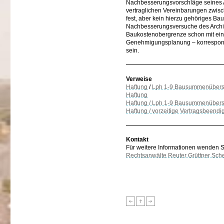
Nachbesserungsvorschläge seines A
vertraglichen Vereinbarungen zwis
fest, aber kein hierzu gehöriges Ba
Nachbesserungsversuche des Architek
Baukostenobergrenze schon mit ein
Genehmigungsplanung – korrespondi
sein.
Verweise
Haftung
/
Lph 1-9 Bausummenübers
Haftung
Haftung / Lph 1-9 Bausummenübers
Haftung / vorzeitige Vertragsbeend
Kontakt
Für weitere Informationen wenden Sie
Rechtsanwälte Reuter Grüttner Sch