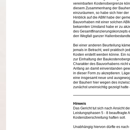
vereinbarten Kostenobergrenze könn
diesem Zusammenhang der Bauherr g
einzuräumen, so habe sich hier der 
Hinblick auf die ABM habe der geme
Bauvorhaben mit einer solchen ABM v
bekannten Umstand habe er zu akzep
des Gesamtfinanzierungskonzepts e
den Wegfall ganzer Hallenbestandte
Bei einer anderen Beurteilung käm
jemals in Betracht, weil praktisch
Kosten erstellt werden könne. Ein
zur Einhaltung der Baukostenoberg
Charakter des Bauvorhabens nicht 
Anfang an damit einverstanden gewe
in dieser Form zu akzeptieren. Läge
eine insgesamt neue und ausgewoge
der Bauherr hier wegen des inzwisch
zunächst uneinsichtig gezeigt hatte
Hinweis
Das Gericht tut sich nach Ansicht d
Leistungsphasen 5 - 8 beauftragte 
Kostenüberschreitung haften soll.
Unabhängig hiervon dürfte es nach d