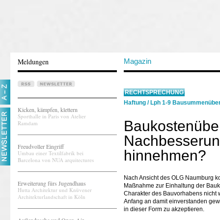
Meldungen
Magazin
RECHTSPRECHUNG
Haftung
/
Lph 1-9 Bausummenüber
Kicken, kämpfen, klettern
Sporthalle in Paris von Atelier
Baukostenüber
Ramdam
Nachbesserun
Freudvoller Eingriff
hinnehmen?
Umbau einer Textilfabrik bei
Barcelona von NUA arquitectures
Nach Ansicht des OLG Naumburg ko
Erweiterung fürs Jugendhaus
Maßnahme zur Einhaltung der Bauko
Hutta Architektur und Knüvener
Charakter des Bauvorhabens nicht w
Architekturlandschaft in Köln
Anfang an damit einverstanden gewe
in dieser Form zu akzeptieren.