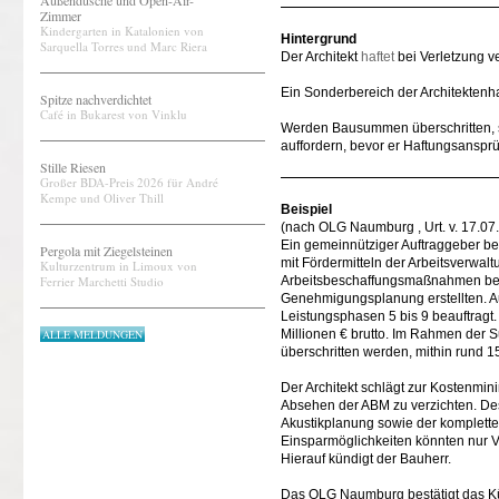
Außendusche und Open-Air-
Zimmer
Kindergarten in Katalonien von
Hintergrund
Sarquella Torres und Marc Riera
Der Architekt
haftet
bei Verletzung ve
Ein Sonderbereich der Architektenhaf
Spitze nachverdichtet
Café in Bukarest von Vinklu
Werden Bausummen überschritten, s
auffordern, bevor er Haftungsanspr
Stille Riesen
Großer BDA-Preis 2026 für André
Kempe und Oliver Thill
Beispiel
(nach OLG Naumburg , Urt. v. 17.07
Ein gemeinnütziger Auftraggeber be
Pergola mit Ziegelsteinen
mit Fördermitteln der Arbeitsverwa
Kulturzentrum in Limoux von
Ferrier Marchetti Studio
Arbeitsbeschaffungsmaßnahmen bei d
Genehmigungsplanung erstellten. A
Leistungsphasen 5 bis 9 beauftragt
ALLE MELDUNGEN
Millionen € brutto. Im Rahmen der 
überschritten werden, mithin rund 
Der Architekt schlägt zur Kostenmin
Absehen der ABM zu verzichten. Des
Akustikplanung sowie der komplette
Einsparmöglichkeiten könnten nur 
Hierauf kündigt der Bauherr.
Das OLG Naumburg bestätigt das Kü