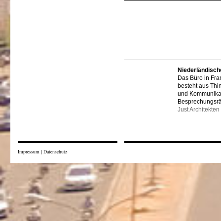
Niederländisch
Das Büro in Fra
besteht aus Thi
und Kommunikat
Besprechungsr
Just Architekten
Impressum
|
Datenschutz