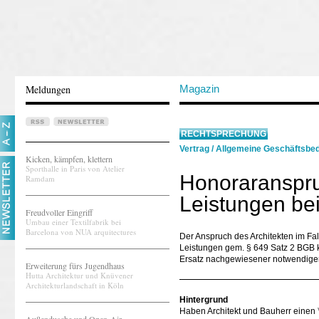
Meldungen
Magazin
RECHTSPRECHUNG
Vertrag
/
Allgemeine Geschäftsbe
Kicken, kämpfen, klettern
Sporthalle in Paris von Atelier
Honoraranspruc
Ramdam
Leistungen be
Freudvoller Eingriff
Umbau einer Textilfabrik bei
Barcelona von NUA arquitectures
Der Anspruch des Architekten im Fal
Leistungen gem. § 649 Satz 2 BGB 
Ersatz nachgewiesener notwendige
Erweiterung fürs Jugendhaus
Hutta Architektur und Knüvener
Architekturlandschaft in Köln
Hintergrund
Haben Architekt und Bauherr einen