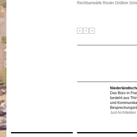
Rechtsanwälte Reuter Grüttner Sch
Niederländisch
Das Büro in Fra
besteht aus Thi
und Kommunikat
Besprechungsr
Just Architekten