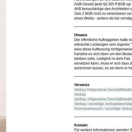
AGB-Gesetz [jetzt §§ 305 ff BGB vg
AVB benachteilige den Architekten u
Satz 2 BGB nicht zu vereinbaren sei
eines Werks - anders als bei sonsti
Hinweis
Der öffentliche Auftraggeber hatte 
erbrachte Leistungen sein eigenes 
wies diese Auffassung richtigerweis
handele es sich eben um den Bestan
bleiben solle. Lediglich in dem Fall
einsetzen kann, muss er sich dass 
anrechnen lassen, es sei denn er h
Verweise
Vertrag
/
Allgemeine Geschäftsbedi
Vertrag
Vertrag / Allgemeine Geschäftsbed
Vertrag / vorzeitige Vertragsbeendi
Honoraranspruch / vorzeitige Vert
Kontakt
Für weitere Informationen wenden Sie