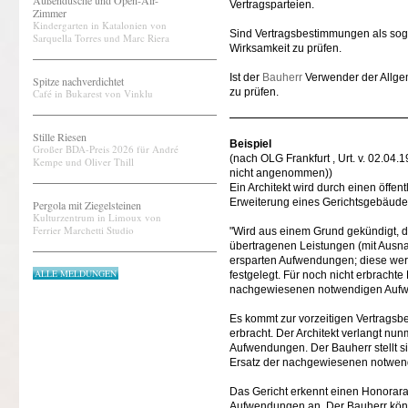
Außendusche und Open-Air-
Vertragsparteien.
Zimmer
Kindergarten in Katalonien von
Sind Vertragsbestimmungen als so
Sarquella Torres und Marc Riera
Wirksamkeit zu prüfen.
Ist der
Bauherr
Verwender der Allgem
Spitze nachverdichtet
zu prüfen.
Café in Bukarest von Vinklu
Stille Riesen
Beispiel
Großer BDA-Preis 2026 für André
(nach OLG Frankfurt , Urt. v. 02.04.
Kempe und Oliver Thill
nicht angenommen))
Ein Architekt wird durch einen öffe
Erweiterung eines Gerichtsgebäudes 
Pergola mit Ziegelsteinen
Kulturzentrum in Limoux von
Ferrier Marchetti Studio
"Wird aus einem Grund gekündigt, de
übertragenen Leistungen (mit Ausn
ersparten Aufwendungen; diese werd
ALLE MELDUNGEN
festgelegt. Für noch nicht erbracht
nachgewiesenen notwendigen Auf
Es kommt zur vorzeitigen Vertragsb
erbracht. Der Architekt verlangt nu
Aufwendungen. Der Bauherr stellt si
Ersatz der nachgewiesenen notwen
Das Gericht erkennt einen Honoraran
Aufwendungen an. Der Bauherr könne