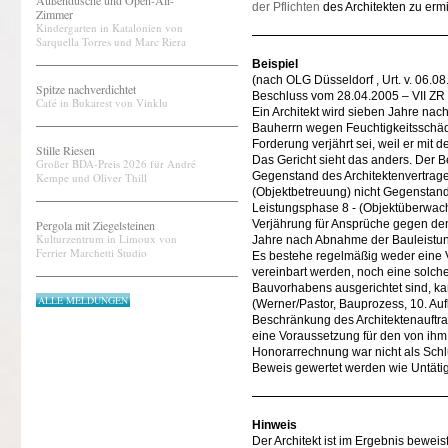
Außendusche und Open-Air-
der Pflichten
des Architekten zu ermi
Zimmer
Kindergarten in Katalonien von
Sarquella Torres und Marc Riera
Beispiel
(nach OLG Düsseldorf , Urt. v. 06
Spitze nachverdichtet
Beschluss vom 28.04.2005 – VII ZR
Café in Bukarest von Vinklu
Ein Architekt wird sieben Jahre n
Bauherrn wegen Feuchtigkeitsschäde
Forderung verjährt sei, weil er mit 
Stille Riesen
Das Gericht sieht das anders. Der B
Großer BDA-Preis 2026 für André
Gegenstand des Architektenvertrage
Kempe und Oliver Thill
(Objektbetreuung) nicht Gegenstan
Leistungsphase 8 - (Objektüberwachu
Pergola mit Ziegelsteinen
Verjährung für Ansprüche gegen den
Kulturzentrum in Limoux von
Jahre nach Abnahme der Bauleistu
Ferrier Marchetti Studio
Es bestehe regelmäßig weder eine 
vereinbart werden, noch eine solche,
Bauvorhabens ausgerichtet sind, ka
ALLE MELDUNGEN
(Werner/Pastor, Bauprozess, 10. Auf
Beschränkung des Architektenauftrage
eine Voraussetzung für den von ihm
Honorarrechnung war nicht als Schl
Beweis gewertet werden wie Untätigk
Hinweis
Der Architekt ist im Ergebnis bewei