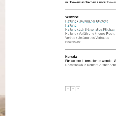
mit Beweislastthemen s.unter
Bewei
Verweise
Haftung
/
Umfang der Pflichten
Haftung
Haftung / Lph 8-9 sonstige Pflichten
Haftung / Verjährung / neues Recht
Vertrag / Umfang des Vertrages
Beweislast
Kontakt
Für weitere Informationen wenden Sie
Rechtsanwälte Reuter Grüttner Sch