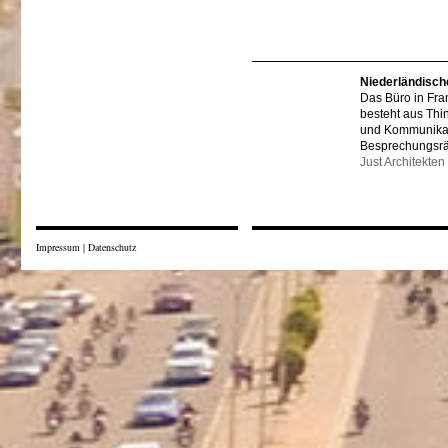
Niederländisch
Das Büro in Fra
besteht aus Thi
und Kommunikat
Besprechungsr
Just Architekten
Impressum
|
Datenschutz