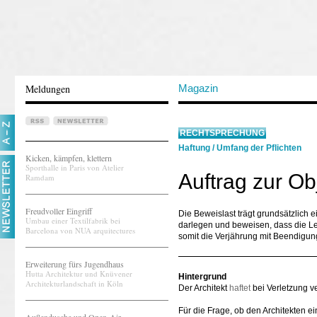
Meldungen
Magazin
RECHTSPRECHUNG
Haftung
/
Umfang der Pflichten
Kicken, kämpfen, klettern
Sporthalle in Paris von Atelier
Auftrag zur Ob
Ramdam
Freudvoller Eingriff
Die Beweislast trägt grundsätzlich ei
Umbau einer Textilfabrik bei
darlegen und beweisen, dass die L
Barcelona von NUA arquitectures
somit die Verjährung mit Beendigu
Erweiterung fürs Jugendhaus
Hutta Architektur und Knüvener
Hintergrund
Architekturlandschaft in Köln
Der Architekt
haftet
bei Verletzung ve
Für die Frage, ob den Architekten ei