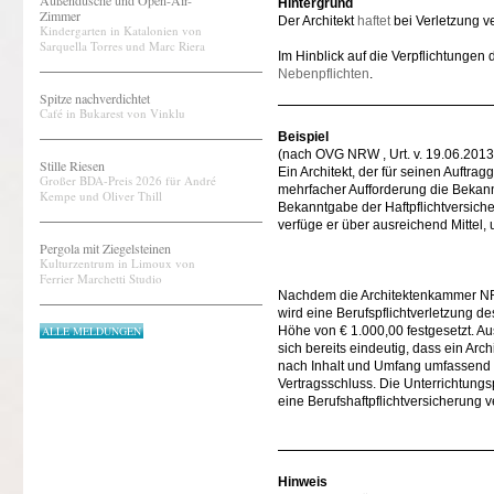
Außendusche und Open-Air-
Hintergrund
Zimmer
Der Architekt
haftet
bei Verletzung ve
Kindergarten in Katalonien von
Sarquella Torres und Marc Riera
Im Hinblick auf die Verpflichtungen
Nebenpflichten
.
Spitze nachverdichtet
Café in Bukarest von Vinklu
Beispiel
(nach OVG NRW , Urt. v. 19.06.2013 
Stille Riesen
Ein Architekt, der für seinen Auftra
Großer BDA-Preis 2026 für André
mehrfacher Aufforderung die Bekanntg
Kempe und Oliver Thill
Bekanntgabe der Haftpflichtversich
verfüge er über ausreichend Mittel
Pergola mit Ziegelsteinen
Kulturzentrum in Limoux von
Ferrier Marchetti Studio
Nachdem die Architektenkammer NRW 
wird eine Berufspflichtverletzung d
ALLE MELDUNGEN
Höhe von € 1.000,00 festgesetzt. 
sich bereits eindeutig, dass ein Ar
nach Inhalt und Umfang umfassend zu
Vertragsschluss. Die Unterrichtungspf
eine Berufshaftpflichtversicherung 
Hinweis