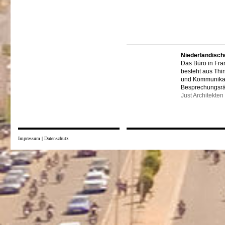
Niederländisch
Das Büro in Fra
besteht aus Thi
und Kommunikat
Besprechungsr
Just Architekten
Impressum
|
Datenschutz