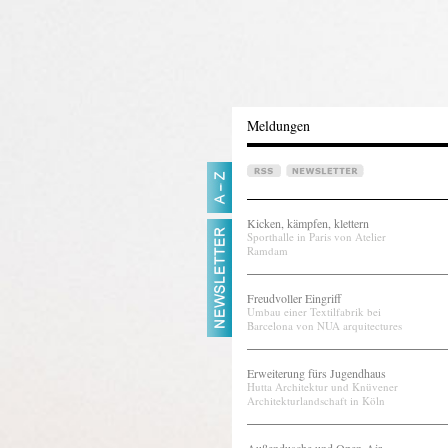
Meldungen
Kicken, kämpfen, klettern
Sporthalle in Paris von Atelier
Ramdam
Freudvoller Eingriff
Umbau einer Textilfabrik bei
Barcelona von NUA arquitectures
Erweiterung fürs Jugendhaus
Hutta Architektur und Knüvener
Architekturlandschaft in Köln