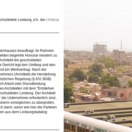
schuldetete Leistung, d.h. der
Umfang
lienhauses beauftragt. Im Rahmen
itekten begehrte Honorar mindern zu
rchitekt die geschuldeten
as Gericht legt den Umfang und den
ist ein Werkvertrag. Nach der
nehmers (Architekt) die Herstellung
etzlichen Regelung (§ 631 BGB)
h Arbeit oder Dienstleistung
des Architekten mit dem "Entstehen
schuldeten Leistung. Der Architekt
r die Unternehmer erforderlich sind,
uherrn ermöglichen zu überprüfen,
uch dann, wenn wie hier die Parteien
ungen aus dem Leistungskatalog