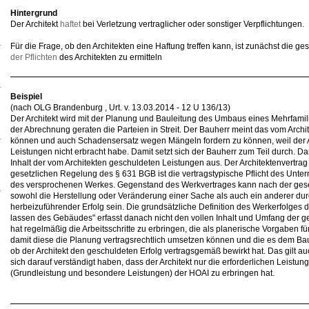
Hintergrund
Der Architekt
haftet
bei Verletzung vertraglicher oder sonstiger Verpflichtungen.
Für die Frage, ob den Architekten eine Haftung treffen kann, ist zunächst die ge
der Pflichten
des Architekten zu ermitteln
Beispiel
(nach OLG Brandenburg , Urt. v. 13.03.2014 - 12 U 136/13)
Der Architekt wird mit der Planung und Bauleitung des Umbaus eines Mehrfami
der Abrechnung geraten die Parteien in Streit. Der Bauherr meint das vom Arch
können und auch Schadensersatz wegen Mängeln fordern zu können, weil der A
Leistungen nicht erbracht habe. Damit setzt sich der Bauherr zum Teil durch. D
Inhalt der vom Architekten geschuldeten Leistungen aus. Der Architektenvertrag 
gesetzlichen Regelung des § 631 BGB ist die vertragstypische Pflicht des Unter
des versprochenen Werkes. Gegenstand des Werkvertrages kann nach der ges
sowohl die Herstellung oder Veränderung einer Sache als auch ein anderer durc
herbeizuführender Erfolg sein. Die grundsätzliche Definition des Werkerfolges 
lassen des Gebäudes" erfasst danach nicht den vollen Inhalt und Umfang der ge
hat regelmäßig die Arbeitsschritte zu erbringen, die als planerische Vorgaben fü
damit diese die Planung vertragsrechtlich umsetzen können und die es dem Ba
ob der Architekt den geschuldeten Erfolg vertragsgemäß bewirkt hat. Das gilt a
sich darauf verständigt haben, dass der Architekt nur die erforderlichen Leist
(Grundleistung und besondere Leistungen) der HOAI zu erbringen hat.