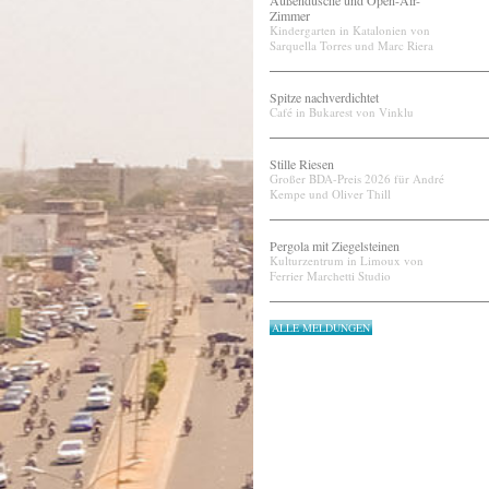
Außendusche und Open-Air-
Zimmer
Kindergarten in Katalonien von
Sarquella Torres und Marc Riera
Spitze nachverdichtet
Café in Bukarest von Vinklu
Stille Riesen
Großer BDA-Preis 2026 für André
Kempe und Oliver Thill
Pergola mit Ziegelsteinen
Kulturzentrum in Limoux von
Ferrier Marchetti Studio
ALLE MELDUNGEN