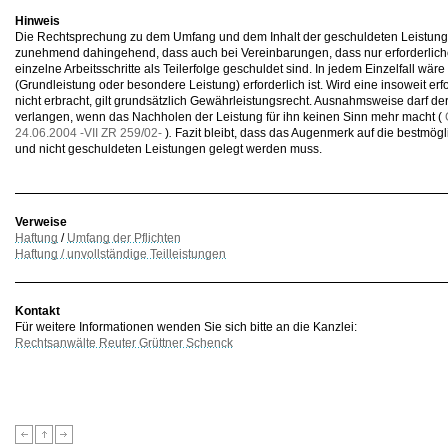
Hinweis
Die Rechtsprechung zu dem Umfang und dem Inhalt der geschuldeten Leistungen
zunehmend dahingehend, dass auch bei Vereinbarungen, dass nur erforderliche
einzelne Arbeitsschritte als Teilerfolge geschuldet sind. In jedem Einzelfall wäre
(Grundleistung oder besondere Leistung) erforderlich ist. Wird eine insoweit er
nicht erbracht, gilt grundsätzlich Gewährleistungsrecht. Ausnahmsweise darf de
verlangen, wenn das Nachholen der Leistung für ihn keinen Sinn mehr macht (
24.06.2004 -VII ZR 259/02-
)
.
Fazit bleibt, dass das Augenmerk auf die bestmög
und nicht geschuldeten Leistungen gelegt werden muss.
Verweise
Haftung
/
Umfang der Pflichten
Haftung / unvollständige Teilleistungen
Kontakt
Für weitere Informationen wenden Sie sich bitte an die Kanzlei:
Rechtsanwälte Reuter Grüttner Schenck