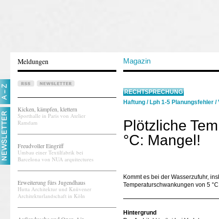
Meldungen
Magazin
RECHTSPRECHUNG
Haftung
/
Lph 1-5 Planungsfehler
/
Kicken, kämpfen, klettern
Sporthalle in Paris von Atelier
Plötzliche Te
Ramdam
°C: Mangel!
Freudvoller Eingriff
Umbau einer Textilfabrik bei
Barcelona von NUA arquitectures
Kommt es bei der Wasserzufuhr, in
Erweiterung fürs Jugendhaus
Temperaturschwankungen von 5 °C, s
Hutta Architektur und Knüvener
Architekturlandschaft in Köln
Hintergrund