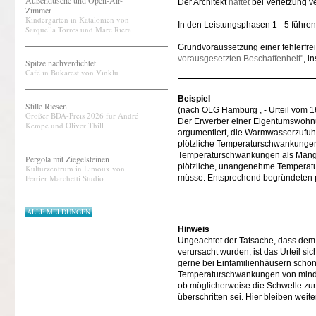
Außendusche und Open-Air-
Der Architekt
haftet
bei Verletzung ve
Zimmer
Kindergarten in Katalonien von
In den Leistungsphasen 1 - 5 führe
Sarquella Torres und Marc Riera
Grundvoraussetzung einer fehlerfre
vorausgesetzten Beschaffenheit"
, i
Spitze nachverdichtet
Café in Bukarest von Vinklu
Beispiel
Stille Riesen
(nach OLG Hamburg , - Urteil vom 1
Großer BDA-Preis 2026 für André
Der Erwerber einer Eigentumswohnung
Kempe und Oliver Thill
argumentiert, die Warmwasserzufuh
plötzliche Temperaturschwankungen 
Temperaturschwankungen als Mange
Pergola mit Ziegelsteinen
plötzliche, unangenehme Temperatu
Kulturzentrum in Limoux von
Ferrier Marchetti Studio
müsse. Entsprechend begründeten 
ALLE MELDUNGEN
Hinweis
Ungeachtet der Tatsache, dass dem
verursacht wurden, ist das Urteil sic
gerne bei Einfamilienhäusern schon
Temperaturschwankungen von mindest
ob möglicherweise die Schwelle zu
überschritten sei. Hier bleiben weit