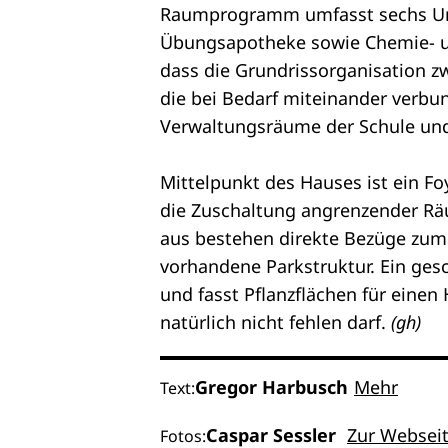
Raumprogramm umfasst sechs Unte
Übungsapotheke sowie Chemie- un
dass die Grundrissorganisation z
die bei Bedarf miteinander verb
Verwaltungsräume der Schule und
Mittelpunkt des Hauses ist ein Fo
die Zuschaltung angrenzender Räu
aus bestehen direkte Bezüge zu
vorhandene Parkstruktur. Ein ge
und fasst Pflanzflächen für einen 
natürlich nicht fehlen darf.
(gh)
Gregor Harbusch
Mehr
Text:
Caspar Sessler
Zur Websei
Fotos: