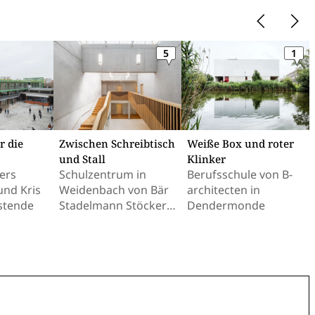
5
1
r die
Zwischen Schreibtisch
Weiße Box und roter
und Stall
Klinker
ers
Schulzentrum in
Berufsschule von B-
und Kris
Weidenbach von Bär
architecten in
Ostende
Stadelmann Stöcker
Dendermonde
Architekten