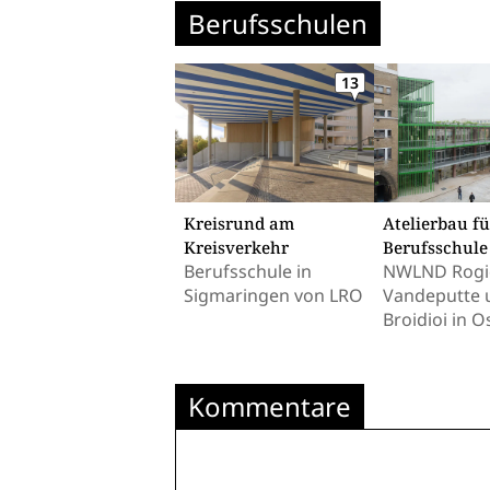
Berufsschulen
13
Kreisrund am
Atelierbau fü
Kreisverkehr
Berufsschule
Berufsschule in
NWLND Rogi
Sigmaringen von LRO
Vandeputte 
Broidioi in 
Kommentare