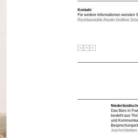
Kontakt
Für weitere Informationen wenden Sie
Rechtsanwälte Reuter Grüttner Sch
Niederländisch
Das Büro in Fra
besteht aus Thi
und Kommunikat
Besprechungsr
Just Architekten