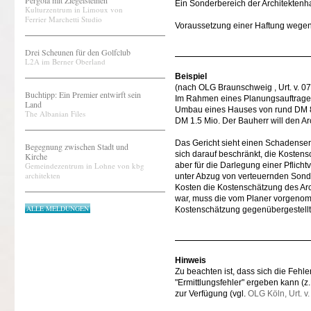
Pergola mit Ziegelsteinen
Ein Sonderbereich der Architektenhaf
Kulturzentrum in Limoux von
Ferrier Marchetti Studio
Voraussetzung einer Haftung wege
Drei Scheunen für den Golfclub
L2A im Berner Oberland
Beispiel
(nach OLG Braunschweig , Urt. v. 07
Buchtipp: Ein Premier entwirft sein
Im Rahmen eines Planungsauftrages 
Land
Umbau eines Hauses von rund DM 88
The Albanian Files
DM 1.5 Mio. Der Bauherr will den A
Das Gericht sieht einen Schadense
Begegnung zwischen Stadt und
sich darauf beschränkt, die Kostens
Kirche
Gemeindezentrum in Lohne von kbg
aber für die Darlegung einer Pflich
architekten
unter Abzug von verteuernden Son
Kosten die Kostenschätzung des Arch
war, muss die vom Planer vorgenom
ALLE MELDUNGEN
Kostenschätzung gegenübergestellt 
Hinweis
Zu beachten ist, dass sich die Fehle
"Ermittlungsfehler" ergeben kann (
zur Verfügung (vgl.
OLG Köln, Urt. v