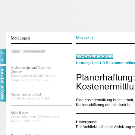
Meldungen
Magazin
RECHTSPRECHUNG
Haftung
/
Lph 1-9 Bausummenüber
Außendusche und Open-Air-
Zimmer
Planerhaftung:
Kindergarten in Katalonien von
Sarquella Torres Arquitectes
Kostenermittlu
Spitze nachverdichtet
Café in Bukarest von Vinklu
Eine Kostenermittlung ist fehlerhaft
Kostenschätzung unrealistisch ist.
Stille Riesen
Großer BDA-Preis 2026 für André
Kempe und Oliver Thill
Hintergrund
Der Architekt
haftet
bei Verletzung ve