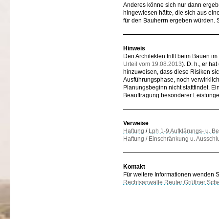
Anderes könne sich nur dann ergeben
hingewiesen hätte, die sich aus ei
für den Bauherrn ergeben würden. So
Hinweis
Den Architekten trifft beim Bauen 
Urteil vom 19.08.2013
). D. h., er 
hinzuweisen, dass diese Risiken si
Ausführungsphase, noch verwirklic
Planungsbeginn nicht stattfindet. E
Beauftragung besonderer Leistunge
Verweise
Haftung
/
Lph 1-9 Aufklärungs- u. Be
Haftung / Einschränkung u. Ausschl
Kontakt
Für weitere Informationen wenden Sie
Rechtsanwälte Reuter Grüttner Sch