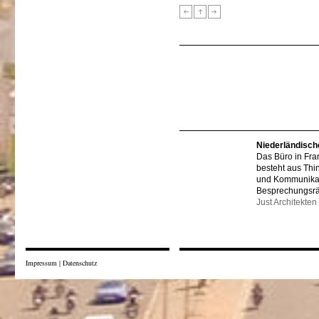
Niederländisch
Das Büro in Fra
besteht aus Thi
und Kommunikat
Besprechungsr
Just Architekten
Impressum
|
Datenschutz