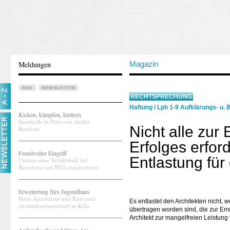
Meldungen
Magazin
RECHTSPRECHUNG
Haftung
/
Lph 1-9 Aufklärungs- u. 
Kicken, kämpfen, klettern
Sporthalle in Paris von Atelier
Nicht alle zur
Ramdam
Erfolges erfor
Freudvoller Eingriff
Entlastung für
Umbau einer Textilfabrik bei
Barcelona von NUA arquitectures
Erweiterung fürs Jugendhaus
Hutta Architektur und Knüvener
Es entlastet den Architekten nicht,
Architekturlandschaft in Köln
übertragen worden sind, die zur Erre
Architekt zur mangelfreien Leistung v