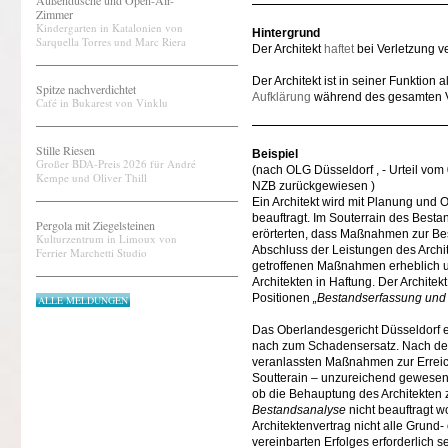
Außendusche und Open-Air-
Zimmer
Kindergarten in Katalonien von
Hintergrund
Sarquella Torres und Marc Riera
Der Architekt
haftet
bei Verletzung ve
Der Architekt ist in seiner Funkti
Spitze nachverdichtet
Aufklärung
während des gesamten Ver
Café in Bukarest von Vinklu
Stille Riesen
Beispiel
Großer BDA-Preis 2026 für André
(nach OLG Düsseldorf , - Urteil vo
Kempe und Oliver Thill
NZB zurückgewiesen )
Ein Architekt wird mit Planung un
beauftragt. Im Souterrain des Best
Pergola mit Ziegelsteinen
erörterten, dass Maßnahmen zur Bes
Kulturzentrum in Limoux von
Abschluss der Leistungen des Archit
Ferrier Marchetti Studio
getroffenen Maßnahmen erheblich 
Architekten in Haftung. Der Archite
Positionen
„Bestandserfassung und
ALLE MELDUNGEN
Das Oberlandesgericht Düsseldorf er
nach zum Schadensersatz. Nach den
veranlassten Maßnahmen zur Erreic
Soutterain – unzureichend gewesen,
ob die Behauptung des Architekten 
Bestandsanalyse
nicht beauftragt w
Architektenvertrag nicht alle Grun
vereinbarten Erfolges erforderlich se