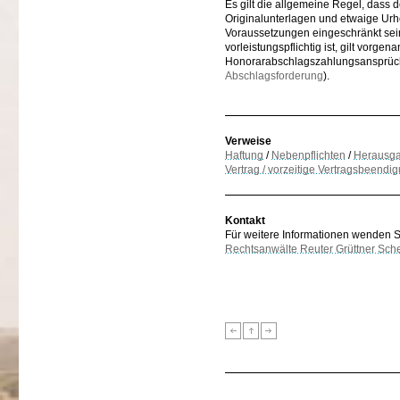
Es gilt die allgemeine Regel, dass 
Originalunterlagen und etwaige Urhe
Voraussetzungen eingeschränkt sei
vorleistungspflichtig ist, gilt vorg
Honorarabschlagszahlungsansprüc
Abschlagsforderung
).
Verweise
Haftung
/
Nebenpflichten
/
Herausga
Vertrag / vorzeitige Vertragsbeendi
Kontakt
Für weitere Informationen wenden Sie
Rechtsanwälte Reuter Grüttner Sch