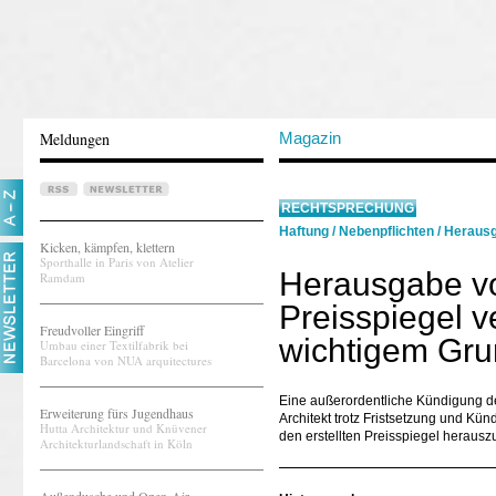
Meldungen
Magazin
RECHTSPRECHUNG
Haftung
/
Nebenpflichten
/
Herausg
Kicken, kämpfen, klettern
Sporthalle in Paris von Atelier
Herausgabe vo
Ramdam
Preisspiegel v
Freudvoller Eingriff
wichtigem Gru
Umbau einer Textilfabrik bei
Barcelona von NUA arquitectures
Eine außerordentliche Kündigung des
Erweiterung fürs Jugendhaus
Architekt trotz Fristsetzung und Kü
Hutta Architektur und Knüvener
den erstellten Preisspiegel heraus
Architekturlandschaft in Köln