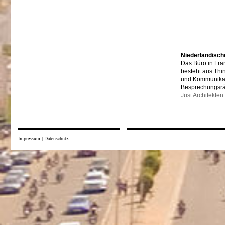
Niederländisch
Das Büro in Fra
besteht aus Thi
und Kommunikat
Besprechungsr
Just Architekten
Impressum
|
Datenschutz