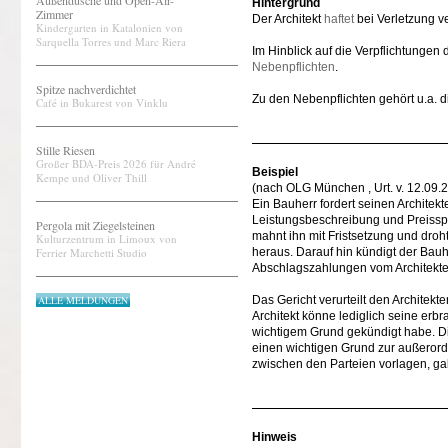
Außendusche und Open-Air-
Hintergrund
Zimmer
Der Architekt
haftet
bei Verletzung ve
Kindergarten in Katalonien von
Sarquella Torres und Marc Riera
Im Hinblick auf die Verpflichtungen
Nebenpflichten
.
Spitze nachverdichtet
Zu den Nebenpflichten gehört u.a. 
Café in Bukarest von Vinklu
Stille Riesen
Großer BDA-Preis 2026 für André
Beispiel
Kempe und Oliver Thill
(nach OLG München , Urt. v. 12.09
Ein Bauherr fordert seinen Architekt
Leistungsbeschreibung und Preisspi
Pergola mit Ziegelsteinen
mahnt ihn mit Fristsetzung und droht
Kulturzentrum in Limoux von
Ferrier Marchetti Studio
heraus. Darauf hin kündigt der Bauhe
Abschlagszahlungen vom Architekte
ALLE MELDUNGEN
Das Gericht verurteilt den Archite
Architekt könne lediglich seine er
wichtigem Grund gekündigt habe. Di
einen wichtigen Grund zur außeror
zwischen den Parteien vorlagen, ga
Hinweis