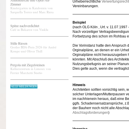
Außendusche und Open-Air-
Urheberrechtliche
Verwertungsrech
Zimmer
Vereinbarungen.
Kindergarten in Katalonien von
Sarquella Torres und Marc Riera
Beispiel
Spitze nachverdichtet
(nach OLG Köln , Urt. v. 11.07.1997
Café in Bukarest von Vinklu
Nach vorzeitiger Vertragsbeendigun
Fortsetzung des schon im Rohbau er
Stille Riesen
Die Vorinstanz hatte den Anspruch 
Großer BDA-Preis 2026 für André
Orginalpläne, an denen er ein Urheb
Kempe und Oliver Thill
Orginalpläne nicht herauszugeben 
könnten. Mit Abschluß des Architekte
Nutzungsbefugnis an seiner Planung
Pergola mit Ziegelsteinen
Kulturzentrum in Limoux von
Dies gelte auch, wenn die vertragl
Ferrier Marchetti Studio
Hinweis
ALLE MELDUNGEN
Architekten sollten vorsichtig sein
solcher Unterlagen/Mutterpausen ver
im nachhienein heraus, daß eine B
ggfs. Schadensersatzansprüche, z.B
der Bauherr noch nicht alle Abschla
Abschlagsforderungen
)