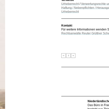
Verweise
Urheberrecht
/
Verwertungsrechte 
Haftung / Nebenpflichten / Herausg
Urheberrecht
Kontakt
Für weitere Informationen wenden Sie
Rechtsanwälte Reuter Grüttner Sch
Niederländisch
Das Büro in Fra