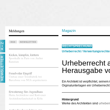
Meldungen
Magazin
RECHTSPRECHUNG
Urheberrecht
/
Verwertungsrechte
Kicken, kämpfen, klettern
Sporthalle in Paris von Atelier
Urheberrecht a
Ramdam
Herausgabe v
Freudvoller Eingriff
Umbau einer Textilfabrik bei
Barcelona von NUA arquitectures
Ein Architekt ist verpflichtet, sei
Orginalunterlagen ein Urheberrecht
Erweiterung fürs Jugendhaus
Hutta Architektur und Knüvener
Architekturlandschaft in Köln
Hintergrund
Werke des Architekten sind
urheberr