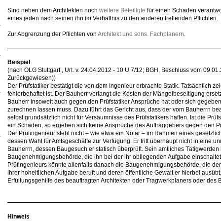
Sind neben dem Architekten noch
weitere Beteiligte
für einen Schaden verantwor
eines jeden nach seinen ihn im Verhältnis zu den anderen treffenden Pflichten.
Zur Abgrenzung der Pflichten von
Architekt und sons. Fachplanern
.
Beispiel
(nach OLG Stuttgart , Urt. v. 24.04.2012 - 10 U 7/12; BGH, Beschluss vom 09.01
Zurückgewiesen))
Der Prüfstatiker bestätigt die von dem Ingenieur erbrachte Statik. Tatsächlich ze
fehlerbehaftet ist. Der Bauherr verlangt die Kosten der Mängelbeseitigung ersetzt
Bauherr insoweit auch gegen den Prüfstatiker Ansprüche hat oder sich gegebene
zurechnen lassen muss. Dazu führt das Gericht aus, dass der vom Bauherrn bea
selbst grundsätzlich nicht für Versäumnisse des Prüfstatikers haften. Ist die Prüfs
ein Schaden, so ergeben sich keine Ansprüche des Auftraggebers gegen den Prü
Der Prüfingenieur steht nicht – wie etwa ein Notar – im Rahmen eines gesetzl
dessen Wahl für Amtsgeschäfte zur Verfügung. Er tritt überhaupt nicht in eine 
Bauherrn, dessen Baugesuch er statisch überprüft. Sein amtliches Tätigwerden b
Baugenehmigungsbehörde, die ihn bei der ihr obliegenden Aufgabe einschaltet.
Prüfingenieurs könnte allenfalls danach die Baugenehmigungsbehörde, die den 
ihrer hoheitlichen Aufgabe beruft und deren öffentliche Gewalt er hierbei ausübt, 
Erfüllungsgehilfe des beauftragten Architekten oder Tragwerkplaners oder des 
Hinweis