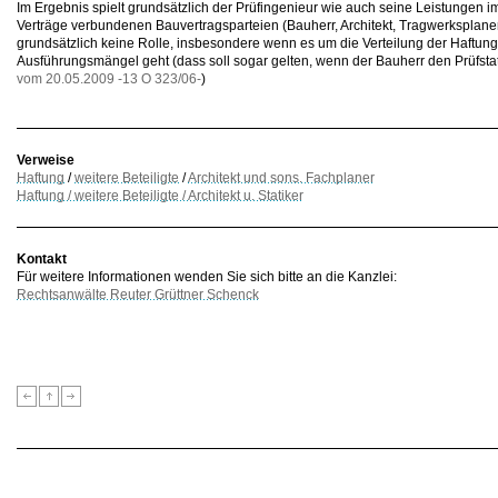
Im Ergebnis spielt grundsätzlich der Prüfingenieur wie auch seine Leistungen 
Verträge verbundenen Bauvertragsparteien (Bauherr, Architekt, Tragwerkspla
grundsätzlich keine Rolle, insbesondere wenn es um die Verteilung der Haftu
Ausführungsmängel geht (dass soll sogar gelten, wenn der Bauherr den Prüfstati
vom 20.05.2009 -13 O 323/06-
)
Verweise
Haftung
/
weitere Beteiligte
/
Architekt und sons. Fachplaner
Haftung / weitere Beteiligte / Architekt u. Statiker
Kontakt
Für weitere Informationen wenden Sie sich bitte an die Kanzlei:
Rechtsanwälte Reuter Grüttner Schenck