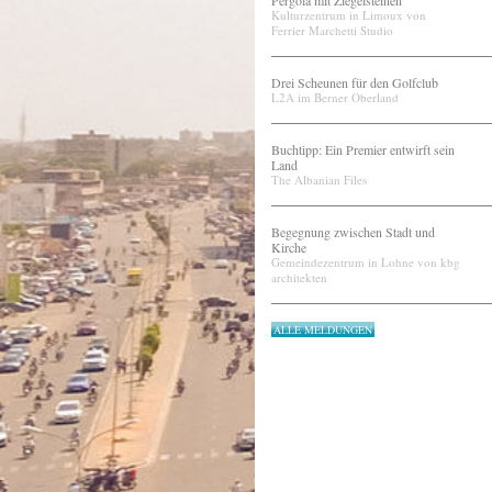
Pergola mit Ziegelsteinen
Kulturzentrum in Limoux von
Ferrier Marchetti Studio
Drei Scheunen für den Golfclub
L2A im Berner Oberland
Buchtipp: Ein Premier entwirft sein
Land
The Albanian Files
Begegnung zwischen Stadt und
Kirche
Gemeindezentrum in Lohne von kbg
architekten
ALLE MELDUNGEN