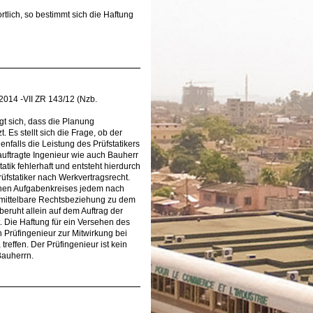
tlich, so bestimmt sich die Haftung
.2014 -VII ZR 143/12 (Nzb.
igt sich, dass die Planung
. Es stellt sich die Frage, ob der
nfalls die Leistung des Prüfstatikers
uftragte Ingenieur wie auch Bauherr
tatik fehlerhaft und entsteht hierdurch
fstatiker nach Werkvertragsrecht.
ichen Aufgabenkreises jedem nach
unmittelbare Rechtsbeziehung zu dem
eruht allein auf dem Auftrag der
 Die Haftung für ein Versehen des
Prüfingenieur zur Mitwirkung bei
treffen. Der Prüfingenieur ist kein
Bauherrn.