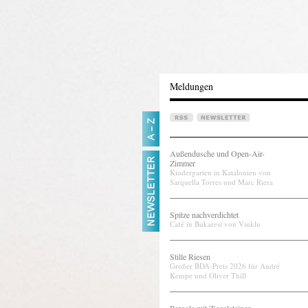
Meldungen
Außendusche und Open-Air-
Zimmer
Kindergarten in Katalonien von
Sarquella Torres und Marc Riera
Spitze nachverdichtet
Café in Bukarest von Vinklu
Stille Riesen
Großer BDA-Preis 2026 für André
Kempe und Oliver Thill