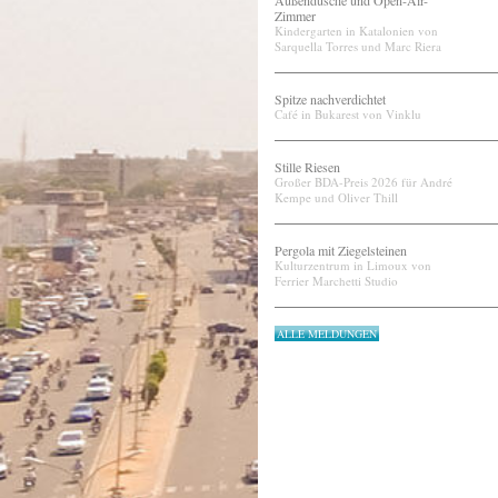
Außendusche und Open-Air-
Zimmer
Kindergarten in Katalonien von
Sarquella Torres und Marc Riera
Spitze nachverdichtet
Café in Bukarest von Vinklu
Stille Riesen
Großer BDA-Preis 2026 für André
Kempe und Oliver Thill
Pergola mit Ziegelsteinen
Kulturzentrum in Limoux von
Ferrier Marchetti Studio
ALLE MELDUNGEN