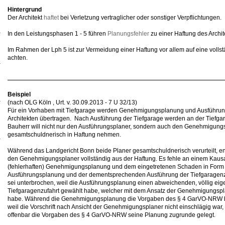
Hintergrund
Der Architekt
haftet
bei Verletzung vertraglicher oder sonstiger Verpflichtungen.
In den Leistungsphasen 1 - 5 führen
Planungsfehler
zu einer Haftung des Archit
Im Rahmen der Lph 5 ist zur Vermeidung einer Haftung vor allem auf eine volls
achten.
Beispiel
(nach OLG Köln , Urt. v. 30.09.2013 - 7 U 32/13)
Für ein Vorhaben mit Tiefgarage werden Genehmigungsplanung und Ausführu
Architekten übertragen. Nach Ausführung der Tiefgarage werden an der Tiefgara
Bauherr will nicht nur den Ausführungsplaner, sondern auch den Genehmigung
gesamtschuldnerisch in Haftung nehmen.
Während das Landgericht Bonn beide Planer gesamtschuldnerisch verurteilt, en
den Genehmigungsplaner vollständig aus der Haftung. Es fehle an einem Ka
(fehlerhaften) Genehmigungsplanung und dem eingetretenen Schaden in Form
Ausführungsplanung und der dementsprechenden Ausführung der Tiefgaragen
sei unterbrochen, weil die Ausführungsplanung einen abweichenden, völlig eig
Tiefgaragenzufahrt gewählt habe, welcher mit dem Ansatz der Genehmigungspl
habe. Während die Genehmigungsplanung die Vorgaben des § 4 GarVO-NRW bew
weil die Vorschrift nach Ansicht der Genehmigungsplaner nicht einschlägig war
offenbar die Vorgaben des § 4 GarVO-NRW seine Planung zugrunde gelegt.