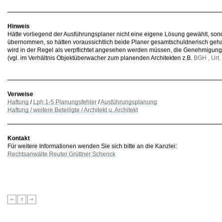
Hinweis
Hätte vorliegend der Ausführungsplaner nicht eine eigene Lösung gewählt, s
übernommen, so hätten voraussichtlich beide Planer gesamtschuldnerisch geha
wird in der Regel als verpflichtet angesehen werden müssen, die Genehmigung
(vgl. im Verhältnis Objektüberwacher zum planenden Architekten z.B.
BGH , Urt.
Verweise
Haftung
/
Lph 1-5 Planungsfehler
/
Ausführungsplanung
Haftung / weitere Beteiligte / Architekt u. Architekt
Kontakt
Für weitere Informationen wenden Sie sich bitte an die Kanzlei:
Rechtsanwälte Reuter Grüttner Schenck