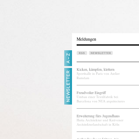
Meldungen
Kicken, kämpfen, klettern
Sporthalle in Paris von Atelier
Ramdam
Freudvoller Eingriff
Umbau einer Textilfabrik bei
Barcelona von NUA arquitectures
Erweiterung fürs Jugendhaus
Hutta Architektur und Knüvener
Architekturlandschaft in Köln