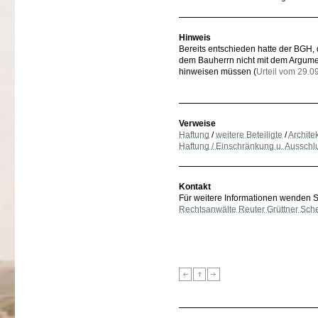
Hinweis
Bereits entschieden hatte der BGH,
dem Bauherrn nicht mit dem Argumen
hinweisen müssen (
Urteil vom 29.0
Verweise
Haftung
/
weitere Beteiligte
/
Architek
Haftung / Einschränkung u. Ausschl
Kontakt
Für weitere Informationen wenden Sie
Rechtsanwälte Reuter Grüttner Sch