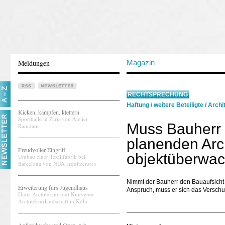
Meldungen
Magazin
RECHTSPRECHUNG
Haftung
/
weitere Beteiligte
/
Archit
Kicken, kämpfen, klettern
Sporthalle in Paris von Atelier
Muss Bauherr 
Ramdam
planenden Arc
Freudvoller Eingriff
objektüberwa
Umbau einer Textilfabrik bei
Barcelona von NUA arquitectures
Nimmt der Bauherr den Bauaufsicht
Erweiterung fürs Jugendhaus
Anspruch, muss er sich das Verschu
Hutta Architektur und Knüvener
Architekturlandschaft in Köln