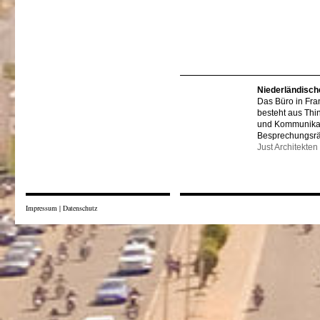
Niederländisch
Das Büro in Fra
besteht aus Thi
und Kommunikat
Besprechungsr
Just Architekten
Impressum
|
Datenschutz