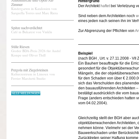
Außendusche und Open-Air-
Hintergrund
Zimmer
Der Architekt
haftet
bei Verletzung ve
Kindergarten in Katalonien von
Sarquella Torres und Marc Riera
Sind neben dem Architekten noch
w
eines jeden nach seinen ihn im Verh
Spitze nachverdichtet
Zur Abgrenzung der Pflichten von
Ar
Café in Bukarest von Vinklu
Stille Riesen
Großer BDA-Preis 2026 für André
Beispiel
Kempe und Oliver Thill
(nach BGH , Urt. v. 27.11.2008 - VII 
Ein Bauherr beauftragte für die Er
gesondert für die Objektüberwachun
Pergola mit Ziegelsteinen
Mängeln, die der objektüberwachend
Kulturzentrum in Limoux von
Ferrier Marchetti Studio
für den Schaden von über € 2.000.
sich das Verschulden des planenden 
den bauausführenden Architekten –
ALLE MELDUNGEN
bestätigt ausdrücklich die vom bauau
Frage (anders entschieden hatten vo
vom 04.02.2004).
Gleichzeitig stellt der BGH aber au
objektüberwachenden Architekten, d
nehmen könne. Vielmehr sei der Ve
Bauwerkschaden unter Berücksichti
Zurücktreten seiner Haftung komme 