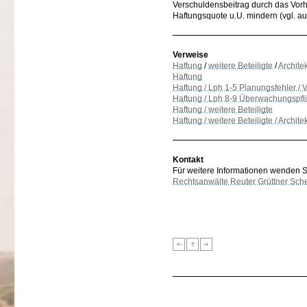
Verschuldensbeitrag durch das Vorha
Haftungsquote u.U. mindern (vgl. a
Verweise
Haftung
/
weitere Beteiligte
/
Architek
Haftung
Haftung / Lph 1-5 Planungsfehler / 
Haftung / Lph 8-9 Überwachungspfl
Haftung / weitere Beteiligte
Haftung / weitere Beteiligte / Archi
Kontakt
Für weitere Informationen wenden Sie
Rechtsanwälte Reuter Grüttner Sch