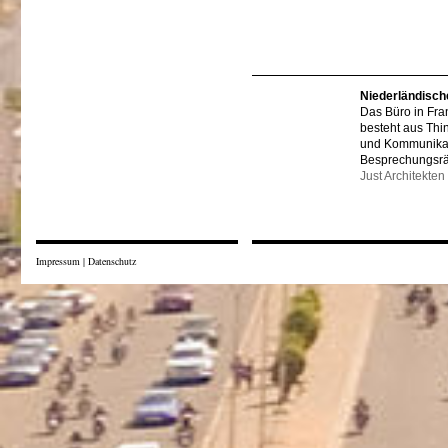
Niederländisch
Das Büro in Fra
besteht aus Thi
und Kommunikat
Besprechungsr
Just Architekten
Impressum
|
Datenschutz