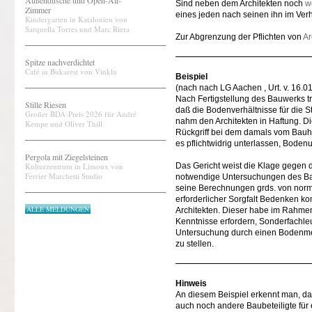
Außendusche und Open-Air-
Sind neben dem Architekten noch
w
Zimmer
eines jeden nach seinen ihn im Verh
Kindergarten in Katalonien von
Sarquella Torres und Marc Riera
Zur Abgrenzung der Pflichten von
Ar
Spitze nachverdichtet
Café in Bukarest von Vinklu
Beispiel
(nach nach LG Aachen , Urt. v. 16.0
Nach Fertigstellung des Bauwerks 
Stille Riesen
daß die Bodenverhältnisse für die S
Großer BDA-Preis 2026 für André
nahm den Architekten in Haftung. Di
Kempe und Oliver Thill
Rückgriff bei dem damals vom Bauher
es pflichtwidrig unterlassen, Bode
Pergola mit Ziegelsteinen
Kulturzentrum in Limoux von
Das Gericht weist die Klage gegen d
Ferrier Marchetti Studio
notwendige Untersuchungen des Bau
seine Berechnungen grds. von nor
erforderlicher Sorgfalt Bedenken kom
ALLE MELDUNGEN
Architekten. Dieser habe im Rahmen 
Kenntnisse erfordern, Sonderfachle
Untersuchung durch einen Bodenmec
zu stellen.
Hinweis
An diesem Beispiel erkennt man, daß
auch noch andere Baubeteiligte für