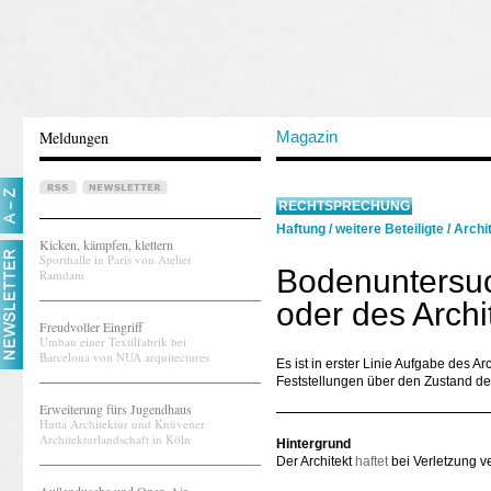
Meldungen
Magazin
RECHTSPRECHUNG
Haftung
/
weitere Beteiligte
/
Archit
Kicken, kämpfen, klettern
Sporthalle in Paris von Atelier
Bodenuntersuch
Ramdam
oder des Archi
Freudvoller Eingriff
Umbau einer Textilfabrik bei
Barcelona von NUA arquitectures
Es ist in erster Linie Aufgabe des 
Feststellungen über den Zustand des
Erweiterung fürs Jugendhaus
Hutta Architektur und Knüvener
Architekturlandschaft in Köln
Hintergrund
Der Architekt
haftet
bei Verletzung ve