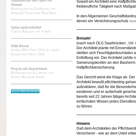
Außendusche und Open-Air-
Soweit ein Architekt eine Haftpflic
Zimmer
freiberufliche Tätigkeit nach Maßga
Kindergarten in Katalonien von
Sarquella Torres und Marc Riera
In den Allgemeinen Geschäftsbeding
denen ein Versicherungsschutz
aus
Spitze nachverdichtet
Café in Bukarest von Vinklu
Beispiel
(nach nach OLG Saarbrücken , Urt. 
Stille Riesen
Der Architekt plante mit Einverstän
Großer BDA-Preis 2026 für André
stellten sich Feuchtigkeitsschäden 
Kempe und Oliver Thill
Entlüftung ein. Der Architekt zahlt
Sanierungskosten an den Bauherrn. I
Haftpflichtversicherung.
Pergola mit Ziegelsteinen
Kulturzentrum in Limoux von
Ferrier Marchetti Studio
Das Gericht weist die Klage ab. De
Architekt bewußt pflichtwidrig gehan
aufzuklären, daß für die Besonder
ALLE MELDUNGEN
existieren und er außerhalb gesich
bereits seit 22 Jahren tätigen Arch
einfachsten Wissen jedes Dienstlei
zu führen.
Hinweis
Daß dem Architekten der Pflichtver
Versicherer - wie an dem Urteil erke