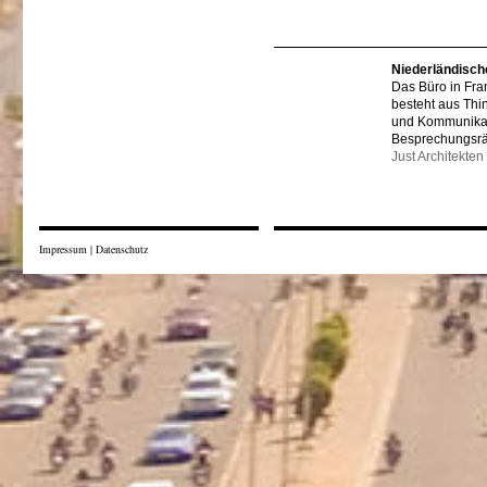
Niederländisch
Das Büro in Fra
besteht aus Thi
und Kommunikat
Besprechungsr
Just Architekten
Impressum
|
Datenschutz