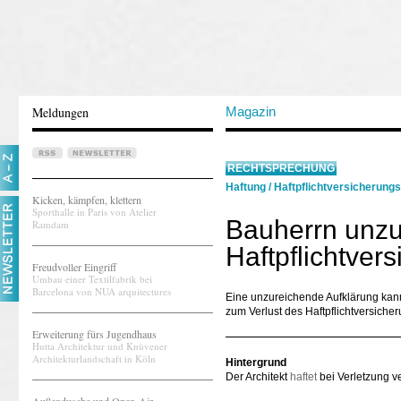
Meldungen
Magazin
RECHTSPRECHUNG
Haftung
/
Haftpflichtversicherung
Kicken, kämpfen, klettern
Sporthalle in Paris von Atelier
Bauherrn unzu
Ramdam
Haftpflichtvers
Freudvoller Eingriff
Umbau einer Textilfabrik bei
Barcelona von NUA arquitectures
Eine unzureichende Aufklärung kann e
zum Verlust des Haftpflichtversiche
Erweiterung fürs Jugendhaus
Hutta Architektur und Knüvener
Architekturlandschaft in Köln
Hintergrund
Der Architekt
haftet
bei Verletzung ve