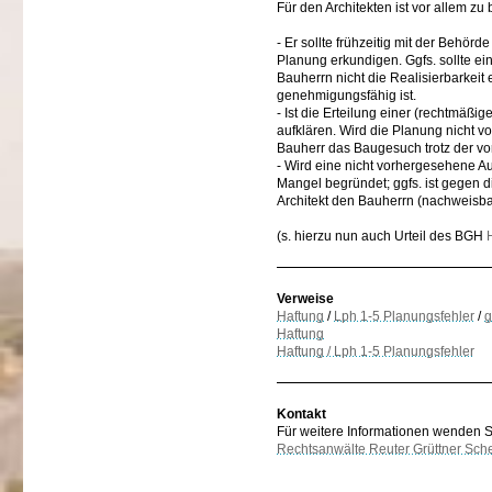
Für den Architekten ist vor allem zu
- Er sollte frühzeitig mit der Beh
Planung erkundigen. Ggfs. sollte ei
Bauherrn nicht die Realisierbarkeit 
genehmigungsfähig ist.
- Ist die Erteilung einer (rechtmäßi
aufklären. Wird die Planung nicht vo
Bauherr das Baugesuch trotz der vor
- Wird eine nicht vorhergesehene Auf
Mangel begründet; ggfs. ist gegen d
Architekt den Bauherrn (nachweisb
(s. hierzu nun auch Urteil des BGH
Verweise
Haftung
/
Lph 1-5 Planungsfehler
/
g
Haftung
Haftung / Lph 1-5 Planungsfehler
Kontakt
Für weitere Informationen wenden Sie
Rechtsanwälte Reuter Grüttner Sch