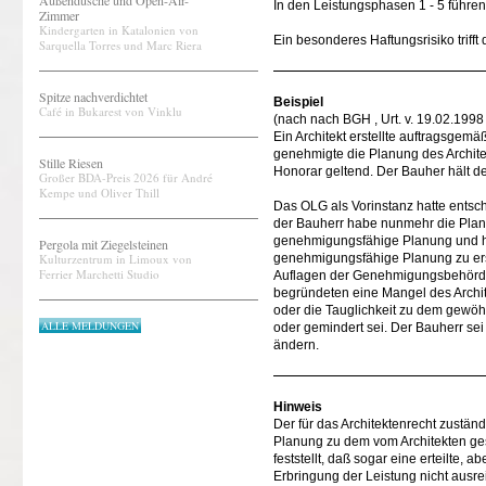
Außendusche und Open-Air-
In den Leistungsphasen 1 - 5 führe
Zimmer
Kindergarten in Katalonien von
Ein besonderes Haftungsrisiko trifft
Sarquella Torres und Marc Riera
Spitze nachverdichtet
Beispiel
Café in Bukarest von Vinklu
(nach nach BGH , Urt. v. 19.02.1998
Ein Architekt erstellte auftragsg
genehmigte die Planung des Architek
Stille Riesen
Honorar geltend. Der Bauher hält d
Großer BDA-Preis 2026 für André
Kempe und Oliver Thill
Das OLG als Vorinstanz hatte entsch
der Bauherr habe nunmehr die Plan
genehmigungsfähige Planung und hebt
Pergola mit Ziegelsteinen
Kulturzentrum in Limoux von
genehmigungsfähige Planung zu ers
Ferrier Marchetti Studio
Auflagen der Genehmigungsbehörde,
begründeten eine Mangel des Archit
oder die Tauglichkeit zu dem gewö
ALLE MELDUNGEN
oder gemindert sei. Der Bauherr sei
ändern.
Hinweis
Der für das Architektenrecht zustän
Planung zu dem vom Architekten gesc
feststellt, daß sogar eine erteilte
Erbringung der Leistung nicht ausrei