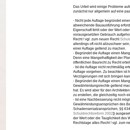
Das Urteil wird einige Probleme auf
zunächst nur allgemein auf eine p
- Nicht jede Auflage begründet ein
abweichende Bauausführung erford
Eigenschaft fehlt oder der Wert od
vorausgesetzten Gebrauch aufgehob
Recht ! vgl. zum neuen Recht
Schul
allerdings oft nicht allzuschwer se
einer Auflage geltend zu machen.
- Begründet die Auflage einen Mangel,
Denn eine Mangelhaftigkeit der Pl
öffentlichen Baurecht zu Recht ertei
- Ist die Auflage nicht rechtmäßig er
Auflage vorgehen. Zu beachten ist h
Verzögerungen mit sich bringen kan
- Begründet die Auflage einen Mange
Gewährleistungsrechte geltend mach
hat. Es wird aber für den Architekt
zu erstellen, die gleichzeitig noch 
- Ist eine Nachbesserung nicht mögli
Gewährleistungsansprüchen des Ba
Schadensersatzansprüchen, §§ 634,
Schuldrechtsreform 2002
]) ausgese
der Wert oder die Tauglichkeit des 
Rechtslage altes Recht ! vgl. zum 