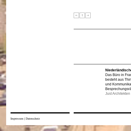
Niederländisch
Das Büro in Fra
besteht aus Thi
und Kommunikat
Besprechungsr
Just Architekten
Impressum
|
Datenschutz