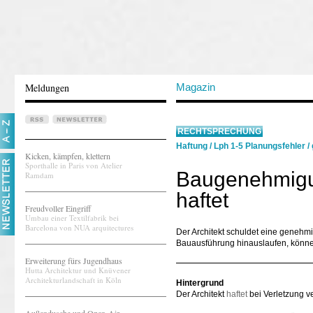
Meldungen
Magazin
RECHTSPRECHUNG
Haftung
/
Lph 1-5 Planungsfehler
/
Kicken, kämpfen, klettern
Sporthalle in Paris von Atelier
Baugenehmigun
Ramdam
haftet
Freudvoller Eingriff
Umbau einer Textilfabrik bei
Barcelona von NUA arquitectures
Der Architekt schuldet eine genehm
Bauausführung hinauslaufen, könne
Erweiterung fürs Jugendhaus
Hutta Architektur und Knüvener
Architekturlandschaft in Köln
Hintergrund
Der Architekt
haftet
bei Verletzung ve