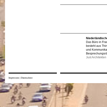
Niederländisch
Das Büro in Fra
besteht aus Thi
und Kommunikat
Besprechungsr
Just Architekten
Impressum
|
Datenschutz