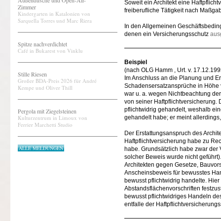
Außendusche und Open-Air-
Soweit ein Architekt eine Haftpflic
Zimmer
freiberufliche Tätigkeit nach Maßga
Kindergarten in Katalonien von
Sarquella Torres und Marc Riera
In den Allgemeinen Geschäftsbeding
denen ein Versicherungsschutz
aus
Spitze nachverdichtet
Café in Bukarest von Vinklu
Beispiel
(nach OLG Hamm , Urt. v. 17.12.1995
Stille Riesen
Im Anschluss an die Planung und 
Großer BDA-Preis 2026 für André
Schadensersatzansprüche in Höhe 
Kempe und Oliver Thill
war u. a. wegen Nichtbeachtung der A
von seiner Haftpflichtversicherung.
pflichtwidrig gehandelt, weshalb ein
Pergola mit Ziegelsteinen
Kulturzentrum in Limoux von
gehandelt habe; er meint allerdings
Ferrier Marchetti Studio
Der Erstattungsanspruch des Archit
Haftpflichtversicherung habe zu Rec
ALLE MELDUNGEN
habe. Grundsätzlich habe zwar der V
solcher Beweis wurde nicht geführt)
Architekten gegen Gesetze, Bauvors
Anscheinsbeweis für bewusstes Hand
bewusst pflichtwidrig handelte. Hier
Abstandsflächenvorschriften festzu
bewusst pflichtwidriges Handeln des
entfalle der Haftpflichtversicherungs