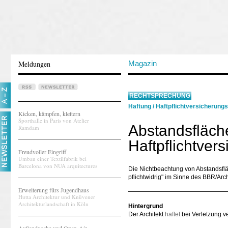
Meldungen
Magazin
RECHTSPRECHUNG
Haftung
/
Haftpflichtversicherung
Kicken, kämpfen, klettern
Sporthalle in Paris von Atelier
Abstandsfläche
Ramdam
Haftpflichtvers
Freudvoller Eingriff
Umbau einer Textilfabrik bei
Barcelona von NUA arquitectures
Die Nichtbeachtung von Abstandsflä
pflichtwidrig" im Sinne des BBR/Arch 
Erweiterung fürs Jugendhaus
Hutta Architektur und Knüvener
Architekturlandschaft in Köln
Hintergrund
Der Architekt
haftet
bei Verletzung ve