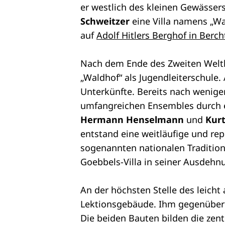
er westlich des kleinen Gewässer
Schweitzer
eine Villa namens „Wa
auf
Adolf Hitlers Berghof in Berc
Nach dem Ende des Zweiten Weltkr
„Waldhof“ als Jugendleiterschule.
Unterkünfte. Bereits nach wenig
umfangreichen Ensembles durch e
Hermann Henselmann
und
Kur
entstand eine weitläufige und re
sogenannten nationalen Tradition
Goebbels-Villa in seiner Ausdehnu
An der höchsten Stelle des leicht
Lektionsgebäude. Ihm gegenüber 
Die beiden Bauten bilden die ze