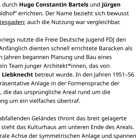
s durch
Hugo Constantin Bartels
und
Jürgen
ldhof“ errichten. Der Name bezieht sich bewusst
htesgaden
; auch die Nutzung war vergleichbar.
iegs nutzte die Freie Deutsche Jugend FDJ den
 Anfänglich dienten schnell errichtete Baracken als
en Jahren begannen Planung und Bau eines
in Team junger Architekt*innen, das von
t Liebknecht
betreut wurde. In den Jahren 1951–56
präsentative Anlage in der Formensprache der
, die das ursprüngliche Areal rund um die
ng um ein vielfaches übertraf.
 abfallenden Geländes thront das breit gelagerte
steht das Kulturhaus am unteren Ende des Areals.
ntrale Achse der symmetrischen Anlage und spannen