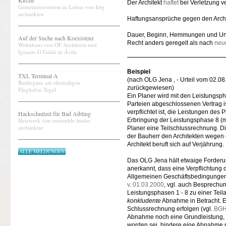
Kirche
Der Architekt
haftet
bei Verletzung ve
Gemeindezentrum in Lohne von kbg
architekten
Haftungsansprüche gegen den Arch
Dauer, Beginn, Hemmungen und Unt
Auf der Suche nach Koexistenz
Recht anders geregelt als nach
neu
Wohnhaus von OF Architects und
Ignacio G Galán in Ávila
Beispiel
TXL Terminal A
(nach OLG Jena , - Urteil vom 02.0
Baubeginn am ehemaligen
zurückgewiesen)
Flughafen Tegel
Ein Planer wird mit den Leistungsph
Parteien abgeschlossenen Vertrag i
verpflichtet ist, die Leistungen de
Hackschnitzel für Bad Aibling
Heizwerk von ensømble studio
Erbringung der Leistungsphase 8 (mi
architektur
Planer eine Teilschlussrechnung. Di
der Bauherr den Architekten wegen 
Architekt beruft sich auf Verjährung.
ALLE MELDUNGEN
Das OLG Jena hält etwaige Forderun
anerkannt, dass eine Verpflichtung
Allgemeinen Geschäftsbedingungen 
v. 01.03.2000
, vgl. auch Besprechu
Leistungsphasen 1 - 8 zu einer Tei
konkludente
Abnahme in Betracht. E
Schlussrechnung erfolgen (vgl.
BGH,
Abnahme noch eine Grundleistung, 
worden sei, hindere eine Abnahme n