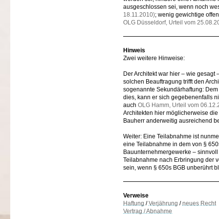
ausgeschlossen sei, wenn noch wese
18.11.2010)
; wenig gewichtige offe
OLG Düsseldorf, Urteil vom 25.08.2
Hinweis
Zwei weitere Hinweise:
Der Architekt war hier – wie gesagt
solchen Beauftragung trifft den Ar
sogenannte Sekundärhaftung: Dem Pl
dies, kann er sich gegebenenfalls n
auch
OLG Hamm, Urteil vom 06.12.
Architekten hier möglicherweise die
Bauherr anderweitig ausreichend ber
Weiter: Eine Teilabnahme ist nunmeh
eine Teilabnahme in dem von § 65
Bauunternehmergewerke – sinnvoll i
Teilabnahme nach Erbringung der vo
sein, wenn § 650s BGB unberührt ble
Verweise
Haftung
/
Verjährung
/
neues Recht
Vertrag / Abnahme