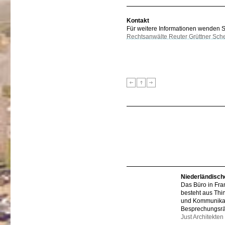
Kontakt
Für weitere Informationen wenden Sie
Rechtsanwälte Reuter Grüttner Sch
Niederländisch
Das Büro in Fra
besteht aus Thi
und Kommunikat
Besprechungsr
Just Architekten