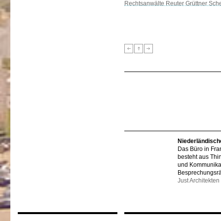
Rechtsanwälte Reuter Grüttner Sch
Niederländisch
Das Büro in Fra
besteht aus Thi
und Kommunikat
Besprechungsr
Just Architekten