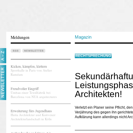
Meldungen
Magazin
RECHTSPRECHUNG
Kicken, kämpfen, klettern
Sporthalle in Paris von Atelier
Sekundärhaftung
Ramdam
Leistungsphas
Freudvoller Eingriff
Architekten!
Umbau einer Textilfabrik bei
Barcelona von NUA arquitectures
Verletzt ein Planer seine Pflicht, d
Erweiterung fürs Jugendhaus
Verjährung des gegen ihn gerichtet
Hutta Architektur und Knüvener
Aufklärung kann allerdings nicht Arc
Architekturlandschaft in Köln