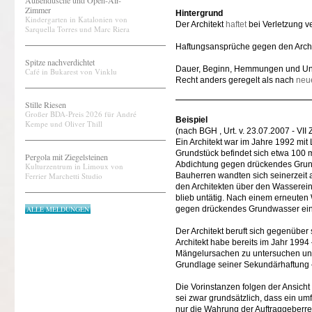
Außendusche und Open-Air-
Zimmer
Hintergrund
Kindergarten in Katalonien von
Der Architekt
haftet
bei Verletzung ve
Sarquella Torres und Marc Riera
Haftungsansprüche gegen den Arch
Spitze nachverdichtet
Dauer, Beginn, Hemmungen und Unt
Café in Bukarest von Vinklu
Recht anders geregelt als nach
neu
Stille Riesen
Großer BDA-Preis 2026 für André
Beispiel
Kempe und Oliver Thill
(nach BGH , Urt. v. 23.07.2007 - VII
Ein Architekt war im Jahre 1992 mit
Grundstück befindet sich etwa 100 m
Pergola mit Ziegelsteinen
Abdichtung gegen drückendes Grundw
Kulturzentrum in Limoux von
Ferrier Marchetti Studio
Bauherren wandten sich seinerzeit 
den Architekten über den Wassereintr
blieb untätig. Nach einem erneuten 
ALLE MELDUNGEN
gegen drückendes Grundwasser eine
Der Architekt beruft sich gegenübe
Architekt habe bereits im Jahr 1994
Mängelursachen zu untersuchen und 
Grundlage seiner Sekundärhaftung –
Die Vorinstanzen folgen der Ansicht
sei zwar grundsätzlich, dass ein u
nur die Wahrung der Auftraggeberr