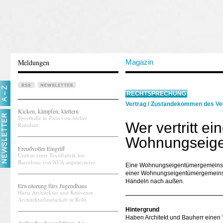
Meldungen
Magazin
RECHTSPRECHUNG
Vertrag
/
Zustandekommen des Ve
Kicken, kämpfen, klettern
Sporthalle in Paris von Atelier
Wer vertritt ei
Ramdam
Wohnungseige
Freudvoller Eingriff
Umbau einer Textilfabrik bei
Barcelona von NUA arquitectures
Eine Wohnungseigentümergemeinschaf
einer Wohnungseigentümergemeinscha
Handeln nach außen.
Erweiterung fürs Jugendhaus
Hutta Architektur und Knüvener
Architekturlandschaft in Köln
Hintergrund
Haben Architekt und Bauherr einen