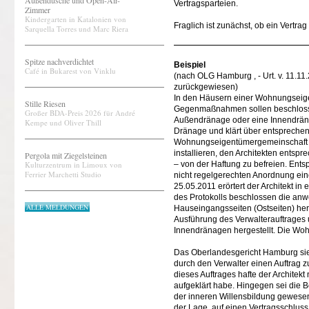
Außendusche und Open-Air-
Vertragsparteien.
Zimmer
Kindergarten in Katalonien von
Fraglich ist zunächst, ob ein Vertra
Sarquella Torres und Marc Riera
Spitze nachverdichtet
Beispiel
Café in Bukarest von Vinklu
(nach OLG Hamburg , - Urt. v. 11.1
zurückgewiesen)
In den Häusern einer Wohnungseige
Stille Riesen
Gegenmaßnahmen sollen beschlossen 
Großer BDA-Preis 2026 für André
Außendränage oder eine Innendräna
Kempe und Oliver Thill
Dränage und klärt über entsprechen
Wohnungseigentümergemeinschaft 
installieren, den Architekten entsp
Pergola mit Ziegelsteinen
Kulturzentrum in Limoux von
– von der Haftung zu befreien. En
Ferrier Marchetti Studio
nicht regelgerechten Anordnung eine
25.05.2011 erörtert der Architekt
des Protokolls beschlossen die an
ALLE MELDUNGEN
Hauseingangsseiten (Ostseiten) her
Ausführung des Verwalterauftrages
Innendränagen hergestellt. Die Wo
Das Oberlandesgericht Hamburg sie
durch den Verwalter einen Auftrag z
dieses Auftrages hafte der Architekt
aufgeklärt habe. Hingegen sei die
der inneren Willensbildung gewesen
der Lage, auf einen Vertragsschluss