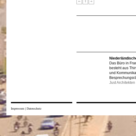
Niederländisch
Das Büro in Fra
besteht aus Thi
und Kommunikat
Besprechungsr
Just Architekten
Impressum
|
Datenschutz