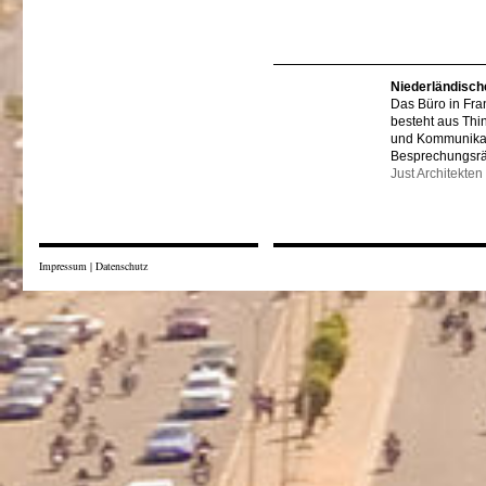
Niederländisch
Das Büro in Fra
besteht aus Thi
und Kommunikat
Besprechungsr
Just Architekten
Impressum
|
Datenschutz