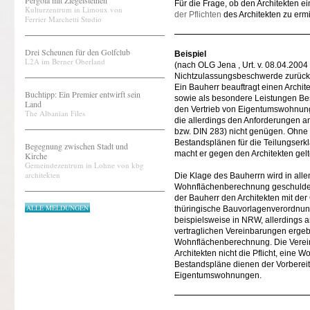
Pergola mit Ziegelsteinen
Für die Frage, ob den Architekten ei
Kulturzentrum in Limoux von
der Pflichten
des Architekten zu ermi
Ferrier Marchetti Studio
Drei Scheunen für den Golfclub
Beispiel
L2A im Berner Oberland
(nach OLG Jena , Urt. v. 08.04.2004
Nichtzulassungsbeschwerde zurüc
Ein Bauherr beauftragt einen Archit
Buchtipp: Ein Premier entwirft sein
sowie als besondere Leistungen Be
Land
den Vertrieb von Eigentumswohnunge
The Albanian Files
die allerdings den Anforderungen
bzw. DIN 283) nicht genügen. Ohne 
Bestandsplänen für die Teilungser
Begegnung zwischen Stadt und
macht er gegen den Architekten gel
Kirche
Gemeindezentrum in Lohne von kbg
architekten
Die Klage des Bauherrn wird in alle
Wohnflächenberechnung geschuldet h
der Bauherr den Architekten mit de
ALLE MELDUNGEN
thüringische Bauvorlagenverordnun
beispielsweise in NRW, allerdings
vertraglichen Vereinbarungen ergebe 
Wohnflächenberechnung. Die Verei
Architekten nicht die Pflicht, ein
Bestandspläne dienen der Vorberei
Eigentumswohnungen.