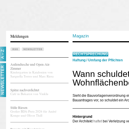
Meldungen
Magazin
RECHTSPRECHUNG
Haftung
/
Umfang der Pflichten
Außendusche und Open-Air-
Zimmer
Wann schuldet 
Kindergarten in Katalonien von
Sarquella Torres und Marc Riera
Wohnflächenb
Spitze nachverdichtet
Café in Bukarest von Vinklu
Sieht die Bauvorlagenverordnung e
Bauantrages vor, so schuldet ein A
Stille Riesen
Großer BDA-Preis 2026 für André
Kempe und Oliver Thill
Hintergrund
Der Architekt
haftet
bei Verletzung ve