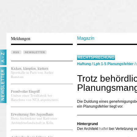
Meldungen
Magazin
RECHTSPRECHUNG
Haftung
/
Lph 1-5 Planungsfehler
/
Kicken, kämpfen, klettern
Sporthalle in Paris von Atelier
Trotz behördl
Ramdam
Planungsmang
Freudvoller Eingriff
Umbau einer Textilfabrik bei
Barcelona von NUA arquitectures
Die Duldung eines genehmigungsbed
ein Planungsfehler liegt vor.
Erweiterung fürs Jugendhaus
Hutta Architektur und Knüvener
Architekturlandschaft in Köln
Hintergrund
Der Architekt
haftet
bei Verletzung ve