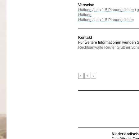
Verweise
Haftung
/
Lph 1-5 Planungsfehler
/
g
Haftung
Haftung / Lph 1-5 Planungsfehler
Kontakt
Für weitere Informationen wenden Sie
Rechtsanwälte Reuter Grüttner Sch
Niederländisch