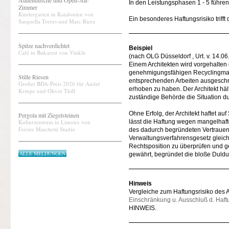
Außendusche und Open-Air-
In den Leistungsphasen 1 - 5 führe
Zimmer
Kindergarten in Katalonien von
Ein besonderes Haftungsrisiko trifft
Sarquella Torres und Marc Riera
Spitze nachverdichtet
Beispiel
Café in Bukarest von Vinklu
(nach OLG Düsseldorf , Urt. v. 14.06
Einem Architekten wird vorgehalten
genehmigungsfähigen Recyclingmate
Stille Riesen
entsprechenden Arbeiten ausgesc
Großer BDA-Preis 2026 für André
erhoben zu haben. Der Architekt hä
Kempe und Oliver Thill
zuständige Behörde die Situation du
Ohne Erfolg, der Architekt haftet 
Pergola mit Ziegelsteinen
Kulturzentrum in Limoux von
lässt die Haftung wegen mangelhaft
Ferrier Marchetti Studio
des dadurch begründeten Vertrauens
Verwaltungsverfahrensgesetz gleich
Rechtsposition zu überprüfen und g
ALLE MELDUNGEN
gewährt, begründet die bloße Duldu
Hinweis
Vergleiche zum Haftungsrisiko des 
Einschränkung u. Ausschluß d. Haft
HINWEIS.