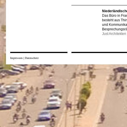
Niederländisch
Das Büro in Fra
besteht aus Thi
und Kommunikat
Besprechungsr
Just Architekten
Impressum
|
Datenschutz