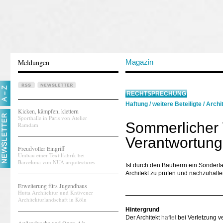
Meldungen
Magazin
RECHTSPRECHUNG
Haftung
/
weitere Beteiligte
/
Archi
Kicken, kämpfen, klettern
Sporthalle in Paris von Atelier
Sommerlicher
Ramdam
Verantwortung
Freudvoller Eingriff
Umbau einer Textilfabrik bei
Barcelona von NUA arquitectures
Ist durch den Bauherrn ein Sonder
Architekt zu prüfen und nachzuhalte
Erweiterung fürs Jugendhaus
Hutta Architektur und Knüvener
Architekturlandschaft in Köln
Hintergrund
Der Architekt
haftet
bei Verletzung ve