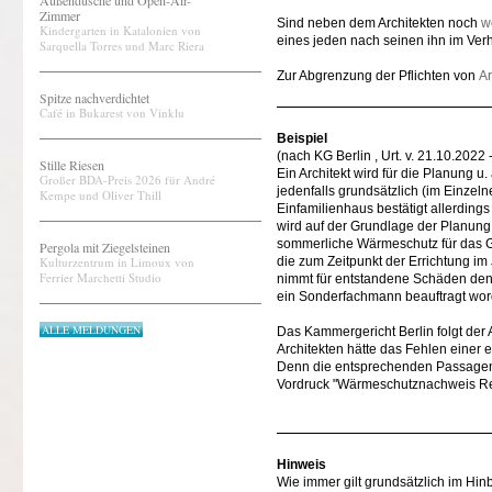
Außendusche und Open-Air-
Zimmer
Sind neben dem Architekten noch
w
Kindergarten in Katalonien von
eines jeden nach seinen ihn im Verh
Sarquella Torres und Marc Riera
Zur Abgrenzung der Pflichten von
Ar
Spitze nachverdichtet
Café in Bukarest von Vinklu
Beispiel
(nach KG Berlin , Urt. v. 21.10.2022 
Stille Riesen
Ein Architekt wird für die Planung 
Großer BDA-Preis 2026 für André
jedenfalls grundsätzlich (im Einzel
Kempe und Oliver Thill
Einfamilienhaus bestätigt allerdi
wird auf der Grundlage der Planung d
sommerliche Wärmeschutz für das G
Pergola mit Ziegelsteinen
Kulturzentrum in Limoux von
die zum Zeitpunkt der Errichtung im 
Ferrier Marchetti Studio
nimmt für entstandene Schäden den A
ein Sonderfachmann beauftragt wor
ALLE MELDUNGEN
Das Kammergericht Berlin folgt der 
Architekten hätte das Fehlen eine
Denn die entsprechenden Passage
Vordruck "Wärmeschutznachweis Rei
Hinweis
Wie immer gilt grundsätzlich im Hinb