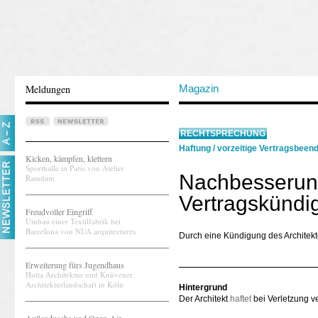
Meldungen
Magazin
RECHTSPRECHUNG
Haftung
/
vorzeitige Vertragsbeen
Kicken, kämpfen, klettern
Sporthalle in Paris von Atelier
Nachbesserung
Ramdam
Vertragskündi
Freudvoller Eingriff
Umbau einer Textilfabrik bei
Barcelona von NUA arquitectures
Durch eine Kündigung des Architekte
Erweiterung fürs Jugendhaus
Hutta Architektur und Knüvener
Architekturlandschaft in Köln
Hintergrund
Der Architekt
haftet
bei Verletzung ve