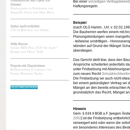
Außendusche und Open-Air-
Bei einer
vorzeitigen Vertragsbeen
Zimmer
Haftungsregeln.
Kindergarten in Katalonien von
Sarquella Torres und Marc Riera
Beispiel
Spitze nachverdichtet
(nach OLG Hamm , Urt. v. 02.02.199
Café in Bukarest von Vinklu
Die Bauherren werfen einem mit Arch
Planungsleistungen seien mangelhaf
- teilweise unstrittigen - Honorara
Stille Riesen
stünden auf Grund der Mängel Scha
Großer BDA-Preis 2026 für André
überstiegen.
Kempe und Oliver Thill
Das Gericht stellt klar, dass den 
Ansprüche scheiterten jedenfalls da
Pergola mit Ziegelsteinen
Kulturzentrum in Limoux von
unter Fristsetzung mit Ablehnungsa
Ferrier Marchetti Studio
zum neuen Recht
Schuldrechtsrefo
Die Fristsetzung sei auch nicht etw
bei einem gekündigten Vertrag sei di
ALLE MELDUNGEN
Mängel an den bereits erbrachten A
grundsätzlich das Recht, Mängel an 
Hinweis
Gem. § 634 II BGB a.F. [wegen Ände
2002
] ist die Fristsetzung entbehr
verweigert wird oder wenn die sof
ein besonderes Interesses des Beste