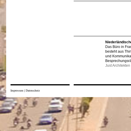
Niederländisch
Das Büro in Fra
besteht aus Thi
und Kommunikat
Besprechungsr
Just Architekten
Impressum
|
Datenschutz