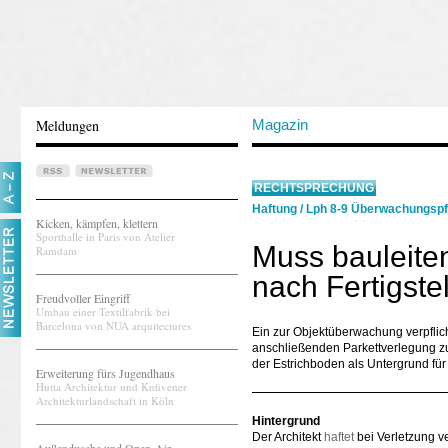
Meldungen
Magazin
RECHTSPRECHUNG
Haftung
/
Lph 8-9 Überwachungspf
Kicken, kämpfen, klettern
Sporthalle in Paris von Atelier
Muss bauleiten
Ramdam
nach Fertigste
Freudvoller Eingriff
Umbau einer Textilfabrik bei
Barcelona von NUA arquitectures
Ein zur Objektüberwachung verpflicht
anschließenden Parkettverlegung zu
der Estrichboden als Untergrund fü
Erweiterung fürs Jugendhaus
Hutta Architektur und Knüvener
Architekturlandschaft in Köln
Hintergrund
Der Architekt
haftet
bei Verletzung ve