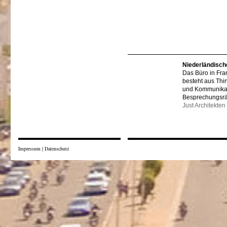
Niederländisch
Das Büro in Fra
besteht aus Thi
und Kommunikat
Besprechungsr
Just Architekten
Impressum
|
Datenschutz