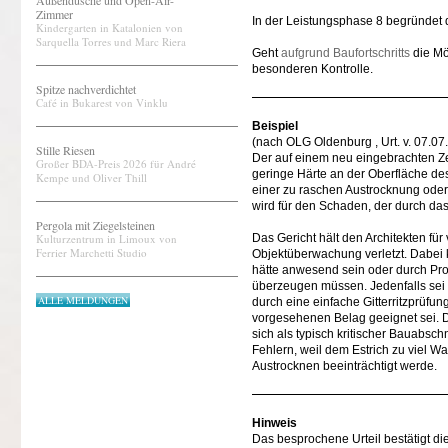
Außendusche und Open-Air-
Zimmer
In der Leistungsphase 8 begründet 
Kindergarten in Katalonien von
Sarquella Torres und Marc Riera
Geht
aufgrund Baufortschritts
die Mö
besonderen Kontrolle.
Spitze nachverdichtet
Café in Bukarest von Vinklu
Beispiel
(nach OLG Oldenburg , Urt. v. 07.07
Stille Riesen
Der auf einem neu eingebrachten Zem
Großer BDA-Preis 2026 für André
geringe Härte an der Oberfläche des 
Kempe und Oliver Thill
einer zu raschen Austrocknung oder 
wird für den Schaden, der durch das
Pergola mit Ziegelsteinen
Kulturzentrum in Limoux von
Das Gericht hält den Architekten für 
Ferrier Marchetti Studio
Objektüberwachung verletzt. Dabei 
hätte anwesend sein oder durch Pro
überzeugen müssen. Jedenfalls sei 
ALLE MELDUNGEN
durch eine einfache Gitterritzprüfu
vorgesehenen Belag geeignet sei. De
sich als typisch kritischer Bauabsc
Fehlern, weil dem Estrich zu viel W
Austrocknen beeinträchtigt werde.
Hinweis
Das besprochene Urteil bestätigt di