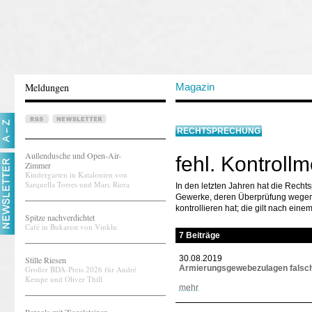
Meldungen
Magazin
RECHTSPRECHUNG
Außendusche und Open-Air-
fehl. Kontrollm
Zimmer
Kindergarten in Katalonien von
Sarquella Torres und Marc Riera
In den letzten Jahren hat die Recht
Gewerke, deren Überprüfung wegen d
kontrollieren hat; die gilt nach ein
Spitze nachverdichtet
Café in Bukarest von Vinklu
7 Beiträge
30.08.2019
Stille Riesen
Armierungsgewebezulagen falsch
Großer BDA-Preis 2026 für André
Kempe und Oliver Thill
mehr