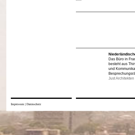
Niederländisch
Das Büro in Fra
besteht aus Thi
und Kommunikat
Besprechungsr
Just Architekten
Impressum
|
Datenschutz