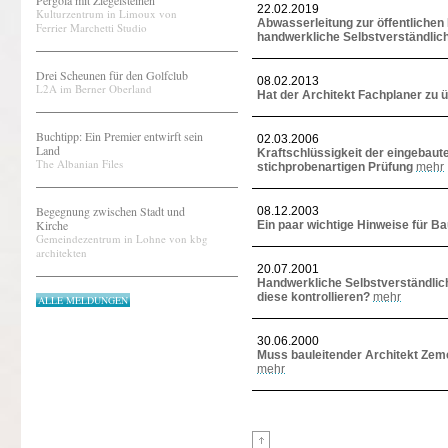
Pergola mit Ziegelsteinen
22.02.2019
Kulturzentrum in Limoux von
Abwasserleitung zur öffentliche
Ferrier Marchetti Studio
handwerkliche Selbstverständlich
Drei Scheunen für den Golfclub
08.02.2013
L2A im Berner Oberland
Hat der Architekt Fachplaner zu
Buchtipp: Ein Premier entwirft sein
02.03.2006
Land
Kraftschlüssigkeit der eingebaute
The Albanian Files
stichprobenartigen Prüfung
mehr
Begegnung zwischen Stadt und
08.12.2003
Kirche
Ein paar wichtige Hinweise für Ba
Gemeindezentrum in Lohne von kbg
architekten
20.07.2001
Handwerkliche Selbstverständlic
diese kontrollieren?
mehr
ALLE MELDUNGEN
30.06.2000
Muss bauleitender Architekt Zeme
mehr