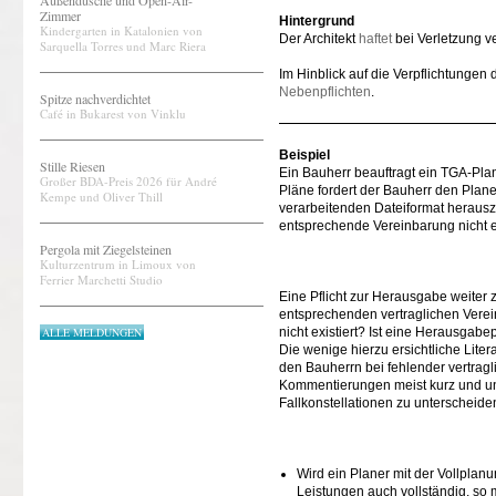
Außendusche und Open-Air-
Zimmer
Hintergrund
Kindergarten in Katalonien von
Der Architekt
haftet
bei Verletzung ve
Sarquella Torres und Marc Riera
Im Hinblick auf die Verpflichtungen
Nebenpflichten
.
Spitze nachverdichtet
Café in Bukarest von Vinklu
Beispiel
Stille Riesen
Ein Bauherr beauftragt ein TGA-Pla
Großer BDA-Preis 2026 für André
Pläne fordert der Bauherr den Plane
Kempe und Oliver Thill
verarbeitenden Dateiformat herauszu
entsprechende Vereinbarung nicht e
Pergola mit Ziegelsteinen
Kulturzentrum in Limoux von
Ferrier Marchetti Studio
Eine Pflicht zur Herausgabe weiter 
entsprechenden vertraglichen Verei
ALLE MELDUNGEN
nicht existiert? Ist eine Herausgab
Die wenige hierzu ersichtliche Liter
den Bauherrn bei fehlender vertrag
Kommentierungen meist kurz und und
Fallkonstellationen zu unterscheide
Wird ein Planer mit der Vollplanu
Leistungen auch vollständig, so m