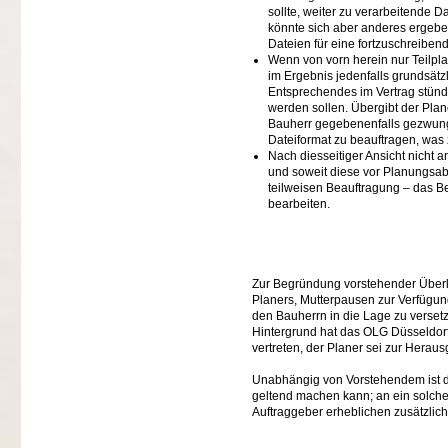
sollte, weiter zu verarbeitende 
könnte sich aber anderes ergeben
Dateien für eine fortzuschreiben
Wenn von vorn herein nur Teilpla
im Ergebnis jedenfalls grundsä
Entsprechendes im Vertrag stünde
werden sollen. Übergibt der Plan
Bauherr gegebenenfalls gezwung
Dateiformat zu beauftragen, was 
Nach diesseitiger Ansicht nicht a
und soweit diese vor Planungsab
teilweisen Beauftragung – das Be
bearbeiten.
Zur Begründung vorstehender Überl
Planers, Mutterpausen zur Verfügung
den Bauherrn in die Lage zu versetz
Hintergrund hat das OLG Düsseldor
vertreten, der Planer sei zur Herau
Unabhängig von Vorstehendem ist di
geltend machen kann; an ein solch
Auftraggeber erheblichen zusätzlic