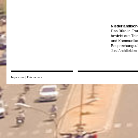
Niederländisch
Das Büro in Fra
besteht aus Thi
und Kommunikat
Besprechungsr
Just Architekten
Impressum
|
Datenschutz