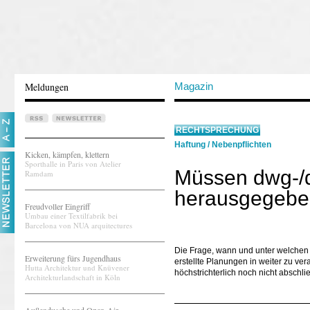
Meldungen
Magazin
RECHTSPRECHUNG
Haftung
/
Nebenpflichten
Kicken, kämpfen, klettern
Sporthalle in Paris von Atelier
Müssen dwg-/d
Ramdam
herausgegebe
Freudvoller Eingriff
Umbau einer Textilfabrik bei
Barcelona von NUA arquitectures
Die Frage, wann und unter welchen 
Erweiterung fürs Jugendhaus
erstellte Planungen in weiter zu ve
Hutta Architektur und Knüvener
höchstrichterlich noch nicht abschli
Architekturlandschaft in Köln