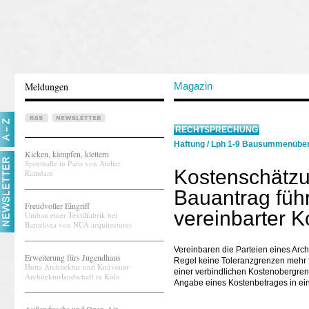
Meldungen
Magazin
RECHTSPRECHUNG
Haftung
/
Lph 1-9 Bausummenüber
Kicken, kämpfen, klettern
Sporthalle in Paris von Atelier
Kostenschätz
Ramdam
Bauantrag führ
Freudvoller Eingriff
vereinbarter 
Umbau einer Textilfabrik bei
Barcelona von NUA arquitectures
Vereinbaren die Parteien eines Arch
Erweiterung fürs Jugendhaus
Regel keine Toleranzgrenzen mehr 
Hutta Architektur und Knüvener
einer verbindlichen Kostenobergren
Architekturlandschaft in Köln
Angabe eines Kostenbetrages in ei