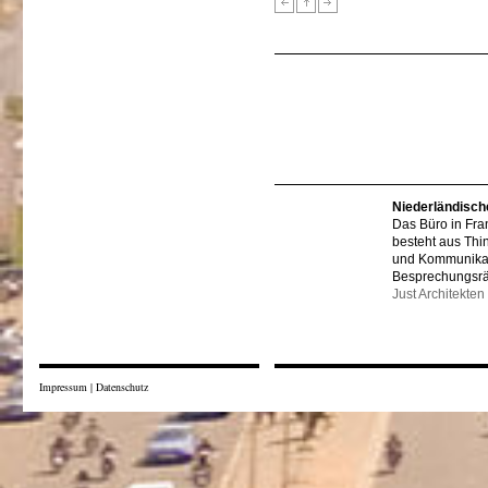
Niederländisch
Das Büro in Fra
besteht aus Thi
und Kommunikat
Besprechungsr
Just Architekten
Impressum
|
Datenschutz