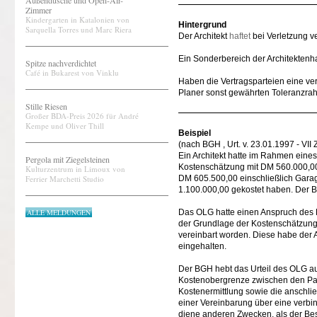
Außendusche und Open-Air-
Zimmer
Kindergarten in Katalonien von
Hintergrund
Sarquella Torres und Marc Riera
Der Architekt
haftet
bei Verletzung ve
Ein Sonderbereich der Architektenhaf
Spitze nachverdichtet
Café in Bukarest von Vinklu
Haben die Vertragsparteien eine ve
Planer sonst gewährten Toleranzra
Stille Riesen
Großer BDA-Preis 2026 für André
Kempe und Oliver Thill
Beispiel
(nach BGH , Urt. v. 23.01.1997 - VI
Ein Architekt hatte im Rahmen eine
Pergola mit Ziegelsteinen
Kostenschätzung mit DM 560.000,00
Kulturzentrum in Limoux von
Ferrier Marchetti Studio
DM 605.500,00 einschließlich Gara
1.100.000,00 gekostet haben. Der 
ALLE MELDUNGEN
Das OLG hatte einen Anspruch des 
der Grundlage der Kostenschätzung
vereinbart worden. Diese habe der 
eingehalten.
Der BGH hebt das Urteil des OLG au
Kostenobergrenze zwischen den Par
Kostenermittlung sowie die anschl
einer Vereinbarung über eine verb
diene anderen Zwecken, als der Be