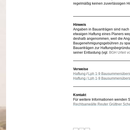
regelmäßig keinen zuverlässigen H
Hinweis
Angaben in Bauanträgen sind nach 
etwaigen Haftung eines Planers w
deshalb angenommen, weil die Anga
Baugenehmigungsgebühren zu sparen
Bauanträgen zur Haftungsbegründung
seiner Entlastung (vgl.
BGH Urteil v
Verweise
Haftung
/
Lph 1-9 Bausummenübers
Haftung / Lph 1-9 Bausummenübers
Kontakt
Für weitere Informationen wenden Sie
Rechtsanwälte Reuter Grüttner Sch