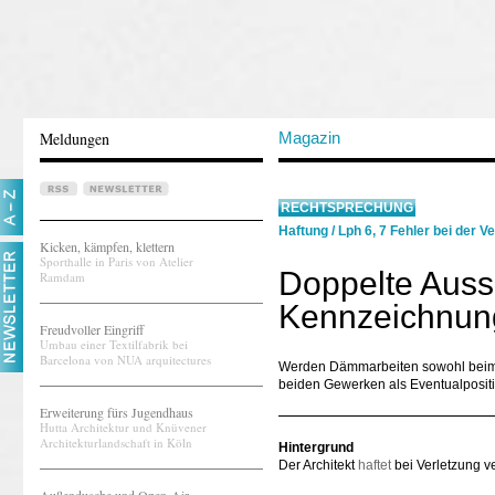
Meldungen
Magazin
RECHTSPRECHUNG
Haftung
/
Lph 6, 7 Fehler bei der V
Kicken, kämpfen, klettern
Sporthalle in Paris von Atelier
Doppelte Auss
Ramdam
Kennzeichnung:
Freudvoller Eingriff
Umbau einer Textilfabrik bei
Barcelona von NUA arquitectures
Werden Dämmarbeiten sowohl beim 
beiden Gewerken als Eventualpositio
Erweiterung fürs Jugendhaus
Hutta Architektur und Knüvener
Architekturlandschaft in Köln
Hintergrund
Der Architekt
haftet
bei Verletzung ve