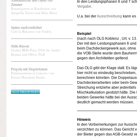
Außendusche und Open-Air-
In den Leistungsphasen 6 und 7 sch
Zimmer
Vergabe
.
Kindergarten in Katalonien von
Sarquella Torres und Marc Riera
U.a. bei der
Ausschreibung
kann es 
Spitze nachverdichtet
Café in Bukarest von Vinklu
Beispiel
(nach nach OLG Koblenz , Urt. v. 1
Der mit den Leistungsphasen 6 und 
Stille Riesen
beim Dachdeckergewerk aus, ohne s
Großer BDA-Preis 2026 für André
die VOB-Stelle wurde dem Bauherrn
Kempe und Oliver Thill
gegen den Architekten geltend.
Das OLG gibt der Klage statt. Es lä
Pergola mit Ziegelsteinen
Kulturzentrum in Limoux von
hier nicht so eindeutig beschrieben
Ferrier Marchetti Studio
berechnen könnten. Die Doppelaus
Dachdeckerarbeiten oder beim Gewer
Streichung entziehe aber jedenfalls
ALLE MELDUNGEN
Mischkalkulation gestützt hätte. D
beiden Gewerke hätte bei der Aussc
deutlich gemacht werden müssen.
Hinweis
In den Vorbemerkungen zur Ausschre
verzichten zu können. Das Gericht 
der Bieter gegen das AGB-Gesetz v