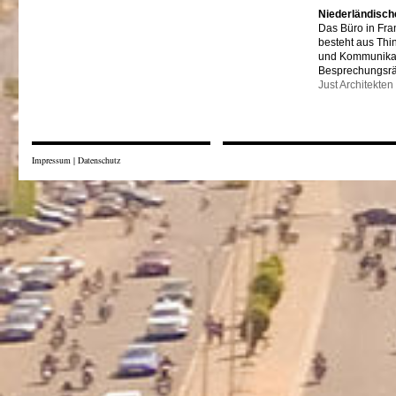
Niederländisch
Das Büro in Fra
besteht aus Thi
und Kommunikat
Besprechungsr
Just Architekten
Impressum
|
Datenschutz