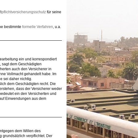
tpflichtversicherungsschutz
für seine
üche bestimmte
formelle Verfahren
, u.a.
bearbeitung ein und korrespondiert
t, sagt dem Geschädigten
herten auch den Versicherer in
ohne Vollmacht gehandelt habe. Im
 sei daher nichtig.
eßlich dem Geschädigten recht. Die
erstehen, dass der Versicherer weder
bedeutet ein den Versicherten und
r auf Einwendungen aus dem
entgegen dem Willen des
grundsätzlich verpflichtet. Der