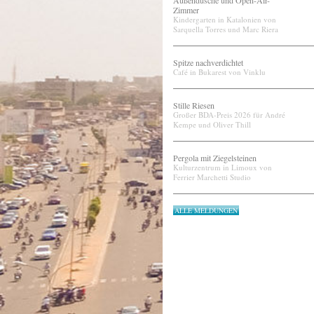
Außendusche und Open-Air-
Zimmer
Kindergarten in Katalonien von
Sarquella Torres und Marc Riera
Spitze nachverdichtet
Café in Bukarest von Vinklu
Stille Riesen
Großer BDA-Preis 2026 für André
Kempe und Oliver Thill
Pergola mit Ziegelsteinen
Kulturzentrum in Limoux von
Ferrier Marchetti Studio
ALLE MELDUNGEN