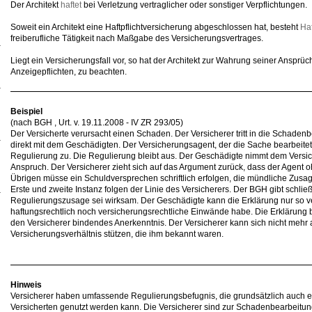
Der Architekt
haftet
bei Verletzung vertraglicher oder sonstiger Verpflichtungen.
Soweit ein Architekt eine Haftpflichtversicherung abgeschlossen hat, besteht
Haf
freiberufliche Tätigkeit nach Maßgabe des Versicherungsvertrages.
Liegt ein Versicherungsfall vor, so hat der Architekt zur Wahrung seiner Anspr
Anzeigepflichten, zu beachten.
Beispiel
(nach BGH , Urt. v. 19.11.2008 - IV ZR 293/05)
Der Versicherte verursacht einen Schaden. Der Versicherer tritt in die Schaden
direkt mit dem Geschädigten. Der Versicherungsagent, der die Sache bearbeite
Regulierung zu. Die Regulierung bleibt aus. Der Geschädigte nimmt dem Versic
Anspruch. Der Versicherer zieht sich auf das Argument zurück, dass der Agent 
Übrigen müsse ein Schuldversprechen schriftlich erfolgen, die mündliche Zusage
Erste und zweite Instanz folgen der Linie des Versicherers. Der BGH gibt schli
Regulierungszusage sei wirksam. Der Geschädigte kann die Erklärung nur so v
haftungsrechtlich noch versicherungsrechtliche Einwände habe. Die Erklärung 
den Versicherer bindendes Anerkenntnis. Der Versicherer kann sich nicht meh
Versicherungsverhältnis stützen, die ihm bekannt waren.
Hinweis
Versicherer haben umfassende Regulierungsbefugnis, die grundsätzlich auch 
Versicherten genutzt werden kann. Die Versicherer sind zur Schadenbearbeitung 