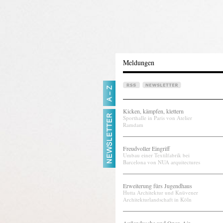
Meldungen
Kicken, kämpfen, klettern
Sporthalle in Paris von Atelier
Ramdam
Freudvoller Eingriff
Umbau einer Textilfabrik bei
Barcelona von NUA arquitectures
Erweiterung fürs Jugendhaus
Hutta Architektur und Knüvener
Architekturlandschaft in Köln