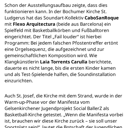
Schon der Ausstellungsaufbau zeigte, dass dies
funktionieren kann. In der Bochumer Kirche St.
Ludgerus hat das Soundart-Kollektiv
CaboSanRoque
mit
Flexo Arquitectura
(beide aus Barcelona) ein
Spielfeld mit Basketballkörben und Fußballtoren
eingerichtet. Der Titel „Fail louder“ ist hierbei
Programm: Bei jedem falschen Pfostentreffer ertönt
eine Orgelsequenz, die aufgezeichnet und zur
gemeinschaftlichen Komposition wird. Wie
Klangkünstlerin
Laia Torrents Carulla
berichtete,
dauerte es nicht lange, bis die ersten Kinder kamen
und als Test-Spielende halfen, die Soundinstallation
einzurichten.
Auch St. Josef, die Kirche mit dem Strand, wurde in der
Warm-up-Phase vor der Manifesta vom
Gelsenkirchener Jugendprojekt Social BallerZ als
Basketball-Kirche getestet. „Wenn die Manifesta vorbei
ist, brauchen wir diese Kirche zurück – sie soll unser
Sportplatz sein!“, lautet die Botschaft der Jugendlichen,