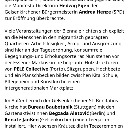
die Manifesta-Direktorin
Hedwig Fijen
der
Gelsenkirchener Bürgermeisterin
Andrea Henze
(SPD)
zur Eröffnung überbrachte.
Viele Veranstaltungen der Biennale richten sich explizit
an die Menschen in den migrantisch geprägten
Quartieren. Arbeitslosigkeit, Armut und Ausgrenzung
sind hier an der Tagesordnung, konsumfreie
Begegnungs- und Erholungsorte rar. Nun stehen vor
der Essener Markuskirche begrünte Holzstrukturen
von
PELE Collective
(Porto). Sitzgruppen, Hochbeete
und ein Planschbecken bilden zwischen Kita, Schule,
Pflegeheim und Kunstkirche einen
intergenerationalen Marktplatz.
Im Außenbereich der Gelsenkirchener St.-Bonifatius-
Kirche hat
Bureau Baubotanik
(Stuttgart) mit den
Gartenaktivistinnen
Begzada Alatović
(Berlin) und
Renate Janßen
(Gelsenkirchen) einen Teegarten
installiert. Hier wachsen Kräuter, die in Teezeremonien