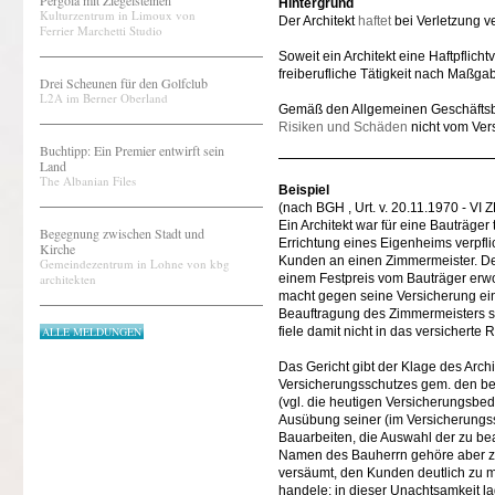
Pergola mit Ziegelsteinen
Hintergrund
Kulturzentrum in Limoux von
Der Architekt
haftet
bei Verletzung ve
Ferrier Marchetti Studio
Soweit ein Architekt eine Haftpflic
freiberufliche Tätigkeit nach Maßga
Drei Scheunen für den Golfclub
L2A im Berner Oberland
Gemäß den Allgemeinen Geschäftsb
Risiken und Schäden
nicht vom Ver
Buchtipp: Ein Premier entwirft sein
Land
The Albanian Files
Beispiel
(nach BGH , Urt. v. 20.11.1970 - VI 
Ein Architekt war für eine Bauträge
Begegnung zwischen Stadt und
Errichtung eines Eigenheims verpfli
Kirche
Kunden an einen Zimmermeister. De
Gemeindezentrum in Lohne von kbg
architekten
einem Festpreis vom Bauträger erwo
macht gegen seine Versicherung ein
Beauftragung des Zimmermeisters sei
ALLE MELDUNGEN
fiele damit nicht in das versicherte R
Das Gericht gibt der Klage des Arch
Versicherungsschutzes gem. den be
(vgl. die heutigen Versicherungsbedi
Ausübung seiner (im Versicherungss
Bauarbeiten, die Auswahl der zu b
Namen des Bauherrn gehöre aber zu d
versäumt, den Kunden deutlich zu 
handele; in dieser Unachtsamkeit lag