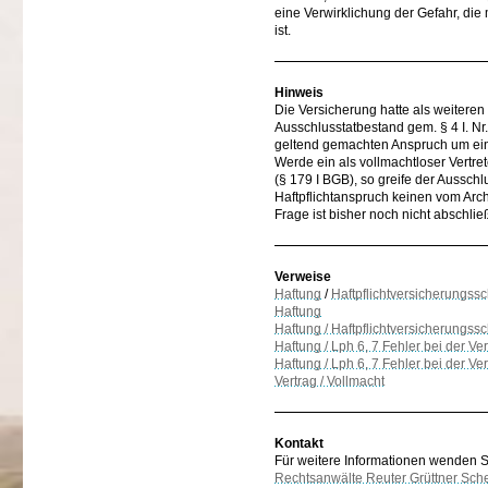
eine Verwirklichung der Gefahr, di
ist.
Hinweis
Die Versicherung hatte als weiteren
Ausschlusstatbestand gem. § 4 I. N
geltend gemachten Anspruch um eine
Werde ein als vollmachtloser Vertr
(§ 179 I BGB), so greife der Ausschlu
Haftpflichtanspruch keinen vom Arc
Frage ist bisher noch nicht abschlie
Verweise
Haftung
/
Haftpflichtversicherungssc
Haftung
Haftung / Haftpflichtversicherungss
Haftung / Lph 6, 7 Fehler bei der V
Haftung / Lph 6, 7 Fehler bei der V
Vertrag / Vollmacht
Kontakt
Für weitere Informationen wenden Sie
Rechtsanwälte Reuter Grüttner Sch