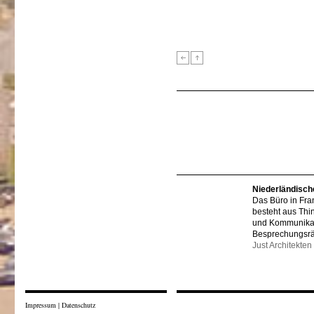
Niederländisch
Das Büro in Fra
besteht aus Thi
und Kommunikat
Besprechungsr
Just Architekten
Impressum
|
Datenschutz