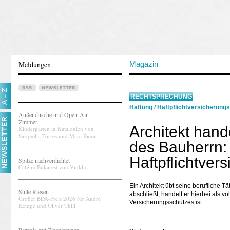
Meldungen
Magazin
RECHTSPRECHUNG
Haftung
/
Haftpflichtversicherung
Außendusche und Open-Air-
Zimmer
Architekt hande
Kindergarten in Katalonien von
Sarquella Torres und Marc Riera
des Bauherrn:
Haftpflichtver
Spitze nachverdichtet
Café in Bukarest von Vinklu
Ein Architekt übt seine berufliche
Stille Riesen
abschließt; handelt er hierbei als vo
Großer BDA-Preis 2026 für André
Versicherungsschutzes ist.
Kempe und Oliver Thill