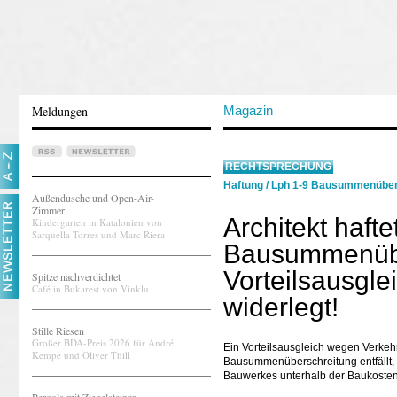
Meldungen
Magazin
RECHTSPRECHUNG
Haftung
/
Lph 1-9 Bausummenüber
Außendusche und Open-Air-
Zimmer
Architekt haft
Kindergarten in Katalonien von
Sarquella Torres und Marc Riera
Bausummenübe
Vorteilsausgle
Spitze nachverdichtet
Café in Bukarest von Vinklu
widerlegt!
Stille Riesen
Großer BDA-Preis 2026 für André
Ein Vorteilsausgleich wegen Verk
Kempe und Oliver Thill
Bausummenüberschreitung entfällt, 
Bauwerkes unterhalb der Baukosten 