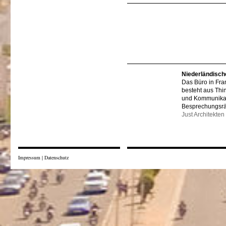
Niederländisch
Das Büro in Fra
besteht aus Thi
und Kommunikat
Besprechungsr
Just Architekten
Impressum
|
Datenschutz