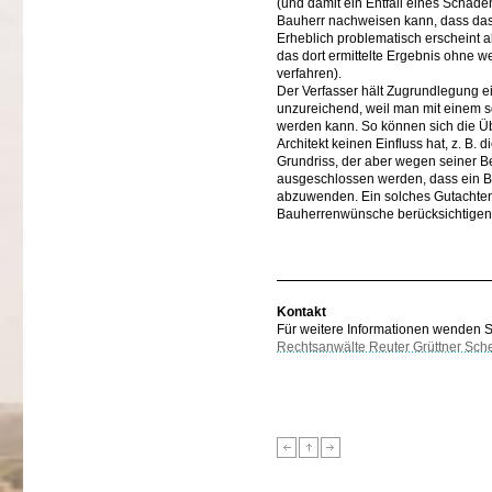
(und damit ein Entfall eines Schad
Bauherr nachweisen kann, dass das 
Erheblich problematisch erscheint a
das dort ermittelte Ergebnis ohne w
verfahren).
Der Verfasser hält Zugrundlegung e
unzureichend, weil man mit einem s
werden kann. So können sich die Üb
Architekt keinen Einfluss hat, z. B. 
Grundriss, der aber wegen seiner Be
ausgeschlossen werden, dass ein Ba
abzuwenden. Ein solches Gutachten
Bauherrenwünsche berücksichtigen 
Kontakt
Für weitere Informationen wenden Sie
Rechtsanwälte Reuter Grüttner Sch