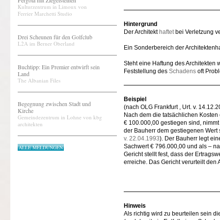
Pergola mit Ziegelsteinen
Kulturzentrum in Limoux von
Ferrier Marchetti Studio
Hintergrund
Der Architekt
haftet
bei Verletzung ve
Drei Scheunen für den Golfclub
L2A im Berner Oberland
Ein Sonderbereich der Architektenhaf
Steht eine Haftung des Architekten
Buchtipp: Ein Premier entwirft sein
Feststellung des
Schadens
oft Prob
Land
The Albanian Files
Beispiel
Begegnung zwischen Stadt und
(nach OLG Frankfurt , Urt. v. 14.12.
Kirche
Nach dem die tatsächlichen Kosten
Gemeindezentrum in Lohne von kbg
€ 100.000,00 gestiegen sind, nimmt d
architekten
der Bauherr dem gestiegenen Wert s
v. 22.04.1993
). Der Bauherr legt ei
Sachwert € 796.000,00 und als – na
ALLE MELDUNGEN
Gericht stellt fest, dass der Ertra
erreiche. Das Gericht verurteilt den
Hinweis
Als richtig wird zu beurteilen sein 