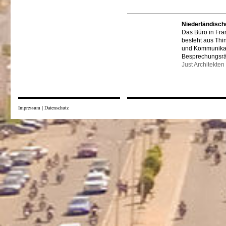
Niederländisch
Das Büro in Fra
besteht aus Thi
und Kommunikat
Besprechungsr
Just Architekten
Impressum
|
Datenschutz