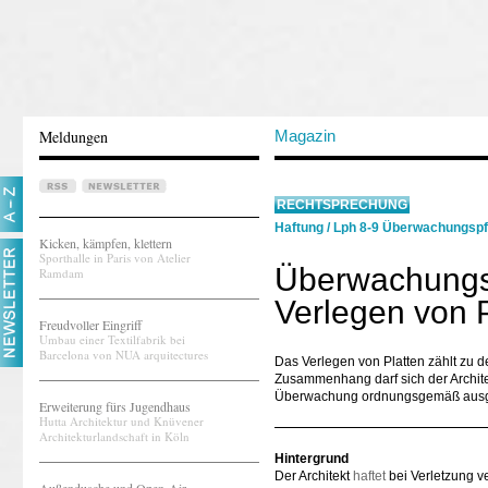
Meldungen
Magazin
RECHTSPRECHUNG
Haftung
/
Lph 8-9 Überwachungspf
Kicken, kämpfen, klettern
Sporthalle in Paris von Atelier
Überwachungspf
Ramdam
Verlegen von 
Freudvoller Eingriff
Umbau einer Textilfabrik bei
Barcelona von NUA arquitectures
Das Verlegen von Platten zählt zu 
Zusammenhang darf sich der Architek
Überwachung ordnungsgemäß ausge
Erweiterung fürs Jugendhaus
Hutta Architektur und Knüvener
Architekturlandschaft in Köln
Hintergrund
Der Architekt
haftet
bei Verletzung ve