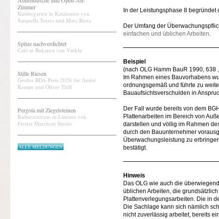
Außendusche und Open-Air-
Zimmer
In der Leistungsphase 8 begründet 
Kindergarten in Katalonien von
Sarquella Torres und Marc Riera
Der Umfang der Überwachungspflicht 
einfachen und üblichen Arbeiten
.
Spitze nachverdichtet
Café in Bukarest von Vinklu
Beispiel
(nach OLG Hamm BauR 1990, 638 , Ur
Stille Riesen
Im Rahmen eines Bauvorhabens wurde
Großer BDA-Preis 2026 für André
ordnungsgemäß und führte zu weit
Kempe und Oliver Thill
Bauaufsichtsverschulden in Anspruc
Der Fall wurde bereits von dem BGH
Pergola mit Ziegelsteinen
Kulturzentrum in Limoux von
Plattenarbeiten im Bereich von Auß
Ferrier Marchetti Studio
darstellen und völlig im Rahmen de
durch den Bauunternehmer vorausgese
Überwachungsleistung zu erbringen
ALLE MELDUNGEN
bestätigt.
Hinweis
Das OLG wie auch die überwiegende
üblichen Arbeiten, die grundsätzlic
Plattenverlegungsarbeiten. Die in d
Die Sachlage kann sich nämlich sch
nicht zuverlässig arbeitet, bereits