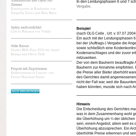
Außendusche und Open-Air-
In den Leistungsphasen 6 und 7 sch
Zimmer
Vergabe
.
Kindergarten in Katalonien von
Sarquella Torres und Marc Riera
Spitze nachverdichtet
Beispiel
Café in Bukarest von Vinklu
(nach OLG Celle , Urt. v. 07.07.2004
Ein auch mit der Leistungsphasen 6
bei der (Auftrags-) Vergabe die Ang
Stille Riesen
sowie schließlich eine Kostenkontro
Großer BDA-Preis 2026 für André
Kostenanschlages und der zuvor er
Kempe und Oliver Thill
mitzuwirken.
Der von dem Bauherrn beauftragte A
Bauherrn zur Annahme empfohlen. De
Pergola mit Ziegelsteinen
Kulturzentrum in Limoux von
die Preise aller Bieter überhöht war
Ferrier Marchetti Studio
des Gerichtes damit angemessenen
nicht der Fall war, weil die Bauu
haben könnten, musste sich nach An
ALLE MELDUNGEN
Hinweis
Die Entscheidung des Gerichtes mag 
was in dem Zusammenhang wohl grun
die Überhöhung um ¼ der üblichen H
sein, einem Angebot, allein weil es
Überhöhung abzusprechen. Ein Archi
überhöhte Preise erkennen und sein