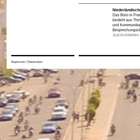
Niederländisch
Das Büro in Fra
besteht aus Thi
und Kommunikat
Besprechungsr
Just Architekten
Impressum
|
Datenschutz