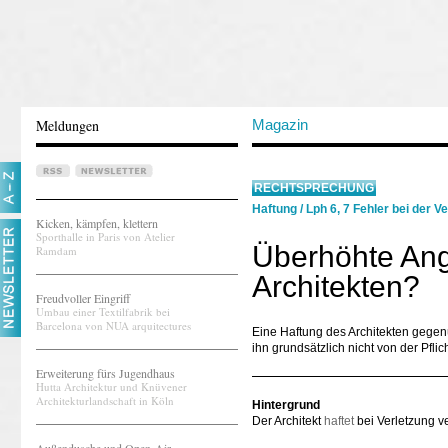
Meldungen
Magazin
RECHTSPRECHUNG
Haftung
/
Lph 6, 7 Fehler bei der V
Kicken, kämpfen, klettern
Sporthalle in Paris von Atelier
Überhöhte Ang
Ramdam
Architekten?
Freudvoller Eingriff
Umbau einer Textilfabrik bei
Barcelona von NUA arquitectures
Eine Haftung des Architekten gege
ihn grundsätzlich nicht von der Pfl
Erweiterung fürs Jugendhaus
Hutta Architektur und Knüvener
Architekturlandschaft in Köln
Hintergrund
Der Architekt
haftet
bei Verletzung ve