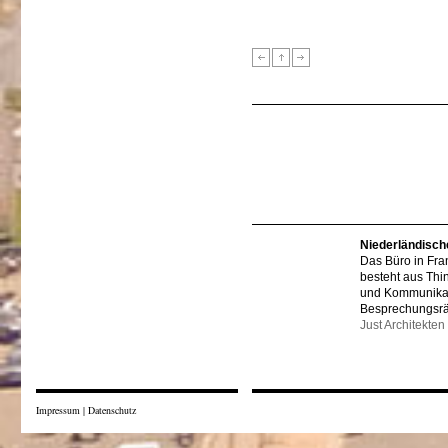
Niederländisch
Das Büro in Fra
besteht aus Thi
und Kommunikat
Besprechungsr
Just Architekten
Impressum
|
Datenschutz