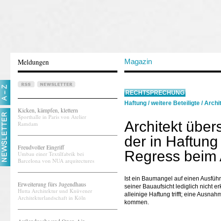
Meldungen
Magazin
RECHTSPRECHUNG
Haftung
/
weitere Beteiligte
/
Archi
Kicken, kämpfen, klettern
Sporthalle in Paris von Atelier
Architekt über
Ramdam
der in Haftu
Freudvoller Eingriff
Regress beim 
Umbau einer Textilfabrik bei
Barcelona von NUA arquitectures
Ist ein Baumangel auf einen Ausfüh
Erweiterung fürs Jugendhaus
seiner Bauaufsicht lediglich nicht 
Hutta Architektur und Knüvener
alleinige Haftung trifft; eine Ausn
Architekturlandschaft in Köln
kommen.