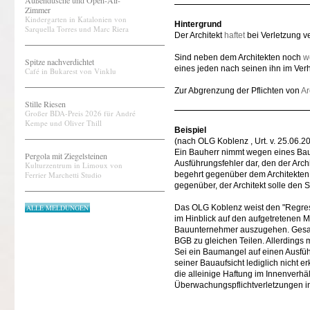
Außendusche und Open-Air-
Zimmer
Kindergarten in Katalonien von
Hintergrund
Sarquella Torres und Marc Riera
Der Architekt
haftet
bei Verletzung ve
Sind neben dem Architekten noch
w
Spitze nachverdichtet
eines jeden nach seinen ihn im Verh
Café in Bukarest von Vinklu
Zur Abgrenzung der Pflichten von
Ar
Stille Riesen
Großer BDA-Preis 2026 für André
Kempe und Oliver Thill
Beispiel
(nach OLG Koblenz , Urt. v. 25.06.2
Ein Bauherr nimmt wegen eines Baum
Pergola mit Ziegelsteinen
Ausführungsfehler dar, den der Arc
Kulturzentrum in Limoux von
Ferrier Marchetti Studio
begehrt gegenüber dem Architekten
gegenüber, der Architekt solle den 
ALLE MELDUNGEN
Das OLG Koblenz weist den "Regres
im Hinblick auf den aufgetretenen 
Bauunternehmer auszugehen. Gesamt
BGB zu gleichen Teilen. Allerdings 
Sei ein Baumangel auf einen Ausfü
seiner Bauaufsicht lediglich nicht
die alleinige Haftung im Innenverhä
Überwachungspflichtverletzungen in