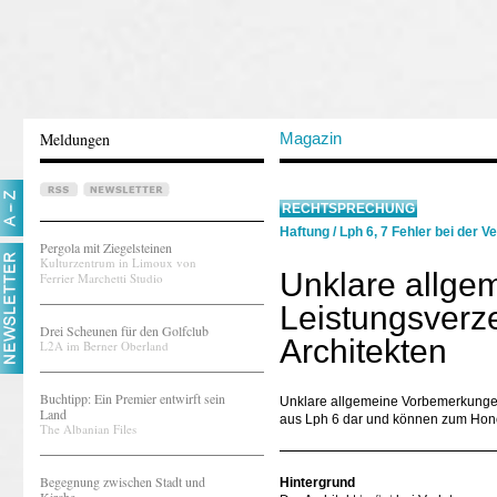
Meldungen
Magazin
RECHTSPRECHUNG
Haftung
/
Lph 6, 7 Fehler bei der V
Pergola mit Ziegelsteinen
Kulturzentrum in Limoux von
Unklare allg
Ferrier Marchetti Studio
Leistungsverze
Drei Scheunen für den Golfclub
Architekten
L2A im Berner Oberland
Buchtipp: Ein Premier entwirft sein
Unklare allgemeine Vorbemerkungen 
Land
aus Lph 6 dar und können zum Honor
The Albanian Files
Begegnung zwischen Stadt und
Hintergrund