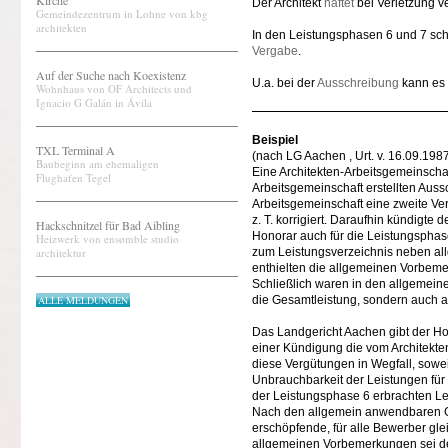
Kirche
Der Architekt
haftet
bei Verletzung ve
Gemeindezentrum in Lohne von kbg
architekten
In den Leistungsphasen 6 und 7 sch
Vergabe
.
Auf der Suche nach Koexistenz
U.a. bei der
Ausschreibung
kann es 
Wohnhaus von OF Architects und
Ignacio G Galán in Ávila
Beispiel
TXL Terminal A
(nach LG Aachen , Urt. v. 16.09.19
Baubeginn am ehemaligen
Eine Architekten-Arbeitsgemeinscha
Flughafen Tegel
Arbeitsgemeinschaft erstellten Aus
Arbeitsgemeinschaft eine zweite Ve
z. T. korrigiert. Daraufhin kündigte
Hackschnitzel für Bad Aibling
Honorar auch für die Leistungsphase
Heizwerk von ensømble studio
architektur
zum Leistungsverzeichnis neben al
enthielten die allgemeinen Vorbem
Schließlich waren in den allgemein
ALLE MELDUNGEN
die Gesamtleistung, sondern auch a
Das Landgericht Aachen gibt der Hon
einer Kündigung die vom Architekte
diese Vergütungen in Wegfall, sowei
Unbrauchbarkeit der Leistungen für d
der Leistungsphase 6 erbrachten L
Nach den allgemein anwendbaren Gr
erschöpfende, für alle Bewerber gl
allgemeinen Vorbemerkungen sei de