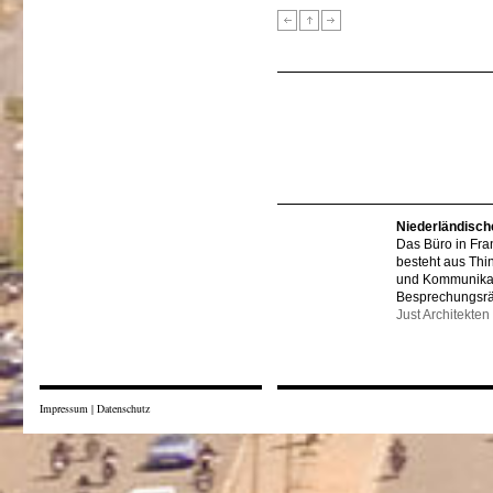
Niederländisch
Das Büro in Fra
besteht aus Thi
und Kommunikat
Besprechungsr
Just Architekten
Impressum
|
Datenschutz