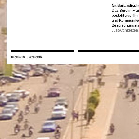
Niederländisch
Das Büro in Fra
besteht aus Thi
und Kommunikat
Besprechungsr
Just Architekten
Impressum
|
Datenschutz