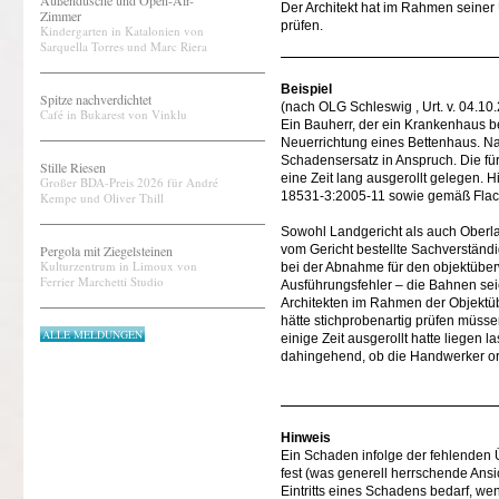
Außendusche und Open-Air-
Der Architekt hat im Rahmen sein
Zimmer
prüfen.
Kindergarten in Katalonien von
Sarquella Torres und Marc Riera
Beispiel
Spitze nachverdichtet
(nach OLG Schleswig , Urt. v. 04.10
Café in Bukarest von Vinklu
Ein Bauherr, der ein Krankenhaus be
Neuerrichtung eines Bettenhaus. Na
Schadensersatz in Anspruch. Die f
Stille Riesen
eine Zeit lang ausgerollt gelegen.
Großer BDA-Preis 2026 für André
18531-3:2005-11 sowie gemäß Flach
Kempe und Oliver Thill
Sowohl Landgericht als auch Oberla
Pergola mit Ziegelsteinen
vom Gericht bestellte Sachverständi
Kulturzentrum in Limoux von
bei der Abnahme für den objektübe
Ferrier Marchetti Studio
Ausführungsfehler – die Bahnen seie
Architekten im Rahmen der Objekt
hätte stichprobenartig prüfen müss
ALLE MELDUNGEN
einige Zeit ausgerollt hatte liegen
dahingehend, ob die Handwerker o
Hinweis
Ein Schaden infolge der fehlenden Ü
fest (was generell herrschende Ansi
Eintritts eines Schadens bedarf, wen