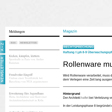
Meldungen
Magazin
RECHTSPRECHUNG
Haftung
/
Lph 8-9 Überwachungspf
Kicken, kämpfen, klettern
Sporthalle in Paris von Atelier
Rollenware mu
Ramdam
Freudvoller Eingriff
Wird Rollenware verarbeitet, muss d
Umbau einer Textilfabrik bei
dem Verlegen eine Zeit lang ausgerol
Barcelona von NUA arquitectures
Erweiterung fürs Jugendhaus
Hintergrund
Hutta Architektur und Knüvener
Der Architekt
haftet
bei Verletzung ve
Architekturlandschaft in Köln
In der Leistungsphase 8 begründet 