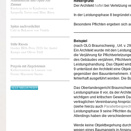
Außendusche und Open-Air-
Hintergrund
Zimmer
Der Architekt
haftet
bei Verletzung ve
Kindergarten in Katalonien von
Sarquella Torres und Marc Riera
In der Leistungsphase 8 begründet 
Besondere Pflichten ergeben sich 
Spitze nachverdichtet
Café in Bukarest von Vinklu
Beispiel
Stille Riesen
(nach OLG Braunschweig , Urt. v. 29
Großer BDA-Preis 2026 für André
Ein Architekt wurde mit den Leistun
Kempe und Oliver Thill
die Verjährung für Pflichtverletzun
des Gebäudes verjähren, Pflichtver
Leistungshandlung. Das Objekt wird
Pergola mit Ziegelsteinen
9 unterlässt der Architekt eine Ob
Kulturzentrum in Limoux von
Ferrier Marchetti Studio
gegenüber den Bauunternehmern. I
fehlerhaft ausgeführt worden. Die B
ALLE MELDUNGEN
Das Oberlandesgericht Braunschweig 
Leistungsphase 8 vor, da der Arch
wichtigen und kritischen Gewerk Da
vertraglichen Vereinbarung Ansprüch
(siehe hierzu auch
Parallelbesprec
Leistungsphase 9 seine Pflichten dur
Allerdings haben die verschiedenen
Werde keine Objektbegehung durchg
wegen eines Baumangels in Anspru