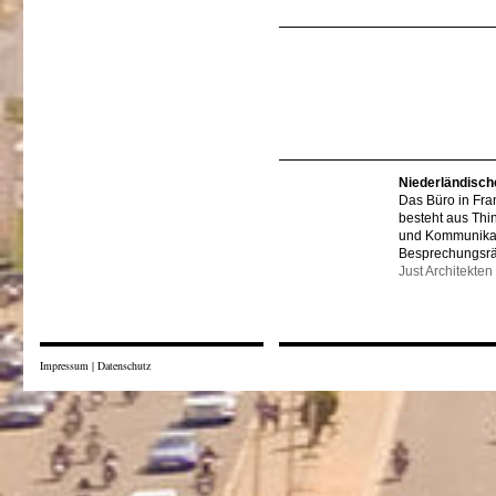
Niederländisch
Das Büro in Fra
besteht aus Thi
und Kommunikat
Besprechungsr
Just Architekten
Impressum
|
Datenschutz