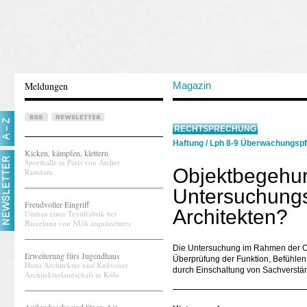
Meldungen
Magazin
RECHTSPRECHUNG
Haftung
/
Lph 8-9 Überwachungspf
Kicken, kämpfen, klettern
Sporthalle in Paris von Atelier
Objektbegehu
Ramdam
Untersuchungs
Freudvoller Eingriff
Architekten?
Umbau einer Textilfabrik bei
Barcelona von NUA arquitectures
Die Untersuchung im Rahmen der Obj
Erweiterung fürs Jugendhaus
Überprüfung der Funktion, Befühle
Hutta Architektur und Knüvener
durch Einschaltung von Sachverstän
Architekturlandschaft in Köln