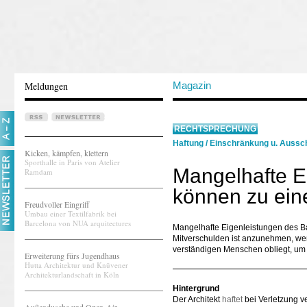
Meldungen
Magazin
RECHTSPRECHUNG
Haftung
/
Einschränkung u. Aussch
Kicken, kämpfen, klettern
Sporthalle in Paris von Atelier
Mangelhafte E
Ramdam
können zu ein
Freudvoller Eingriff
Umbau einer Textilfabrik bei
Barcelona von NUA arquitectures
Mangelhafte Eigenleistungen des Ba
Mitverschulden ist anzunehmen, wenn
verständigen Menschen obliegt, um
Erweiterung fürs Jugendhaus
Hutta Architektur und Knüvener
Architekturlandschaft in Köln
Hintergrund
Der Architekt
haftet
bei Verletzung ve