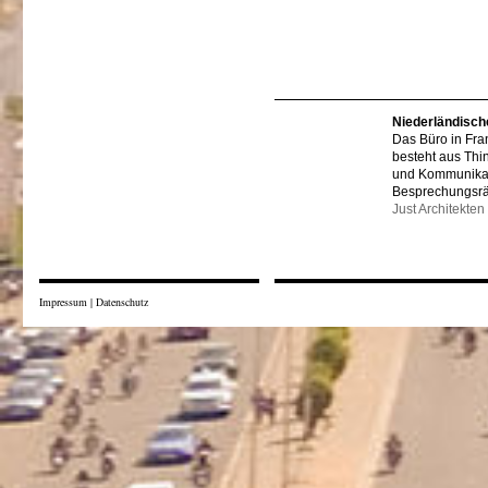
Niederländisch
Das Büro in Fra
besteht aus Thi
und Kommunikat
Besprechungsr
Just Architekten
Impressum
|
Datenschutz