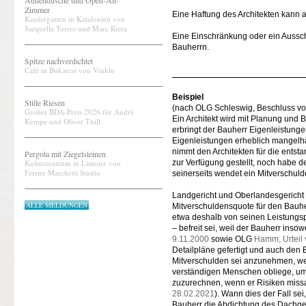
Außendusche und Open-Air-
Zimmer
Eine Haftung des Architekten kann
Kindergarten in Katalonien von
Sarquella Torres und Marc Riera
Eine Einschränkung oder ein Aussc
Bauherrn.
Spitze nachverdichtet
Café in Bukarest von Vinklu
Beispiel
Stille Riesen
(nach OLG Schleswig, Beschluss vom
Großer BDA-Preis 2026 für André
Ein Architekt wird mit Planung un
Kempe und Oliver Thill
erbringt der Bauherr Eigenleistunge
Eigenleistungen erheblich mangelhaf
nimmt den Architekten für die ents
Pergola mit Ziegelsteinen
Kulturzentrum in Limoux von
zur Verfügung gestellt, noch habe d
Ferrier Marchetti Studio
seinerseits wendet ein Mitverschul
Landgericht und Oberlandesgericht 
ALLE MELDUNGEN
Mitverschuldensquote für den Bauherr
etwa deshalb von seinen Leistungs
– befreit sei, weil der Bauherr inso
9.11.2000
sowie OLG
Hamm, Urteil
Detailpläne gefertigt und auch den 
Mitverschulden sei anzunehmen, wen
verständigen Menschen obliege, um
zuzurechnen, wenn er Risiken missa
28.02.2021
). Wann dies der Fall se
Bauherr die Abdichtung des Dachgesc