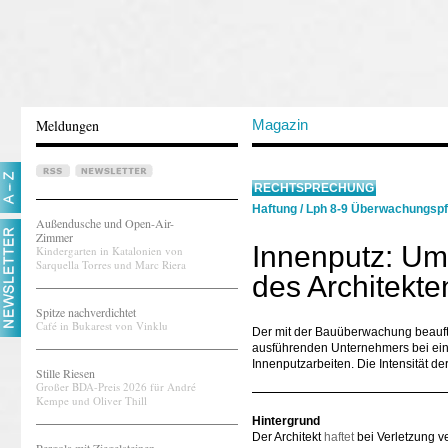
Meldungen
Magazin
RECHTSPRECHUNG
Haftung
/
Lph 8-9 Überwachungspf
Außendusche und Open-Air-
Zimmer
Innenputz: Um
Kindergarten in Katalonien von
Sarquella Torres und Marc Riera
des Architekte
Spitze nachverdichtet
Café in Bukarest von Vinklu
Der mit der Bauüberwachung beauftr
ausführenden Unternehmers bei einf
Innenputzarbeiten. Die Intensität 
Stille Riesen
Großer BDA-Preis 2026 für André
Kempe und Oliver Thill
Hintergrund
Der Architekt
haftet
bei Verletzung ve