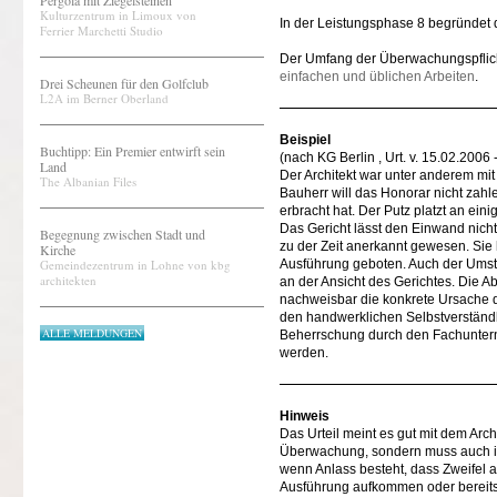
Pergola mit Ziegelsteinen
Kulturzentrum in Limoux von
In der Leistungsphase 8 begründet 
Ferrier Marchetti Studio
Der Umfang der Überwachungspflicht 
einfachen und üblichen Arbeiten
.
Drei Scheunen für den Golfclub
L2A im Berner Oberland
Beispiel
Buchtipp: Ein Premier entwirft sein
(nach KG Berlin , Urt. v. 15.02.2006 
Land
Der Architekt war unter anderem mi
The Albanian Files
Bauherr will das Honorar nicht zahl
erbracht hat. Der Putz platzt an ein
Das Gericht lässt den Einwand nicht
Begegnung zwischen Stadt und
zu der Zeit anerkannt gewesen. Sie
Kirche
Gemeindezentrum in Lohne von kbg
Ausführung geboten. Auch der Umsta
architekten
an der Ansicht des Gerichtes. Die Ab
nachweisbar die konkrete Ursache d
den handwerklichen Selbstverständli
ALLE MELDUNGEN
Beherrschung durch den Fachuntern
werden.
Hinweis
Das Urteil meint es gut mit dem Arch
Überwachung, sondern muss auch in
wenn Anlass besteht, dass Zweifel a
Ausführung aufkommen oder bereits 