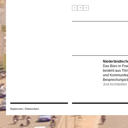
Niederländisch
Das Büro in Fra
besteht aus Thi
und Kommunikat
Besprechungsr
Just Architekten
Impressum
|
Datenschutz