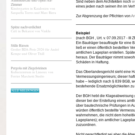
Außendusche und Open-Air-
Sind neben dem Architekten noch
w
Zimmer
eines jeden nach seinen ihn im Verh
Kindergarten in Katalonien von
Sarquella Torres und Marc Riera
Zur Abgrenzung der Pflichten von
Ar
Spitze nachverdichtet
Café in Bukarest von Vinklu
Beispiel
(nach BGH , Urt. v. 07.09.2017 - III 
Ein Bauträger beauftragte für eine
Stille Riesen
ließ er einen öffentlich bestellten
Großer BDA-Preis 2026 für André
amtlichen Lageplan erstellen. Später
Kempe und Oliver Thill
heraus. Der Bauträger nimmt sowoh
Schäden in Haftung.
Pergola mit Ziegelsteinen
Kulturzentrum in Limoux von
Das Oberlandesgericht sieht eine Ha
Ferrier Marchetti Studio
Vermessungsingenieurs; dieser hafte
habe – lediglich nach § 839 BGB, w
bestehende Ersatzmöglichkeiten zu v
ALLE MELDUNGEN
Der BGH hebt die Klageabweisung ge
dieser bei der Erstellung eines amt
über bautechnische Prüfungen in Au
würden öffentlich bestellte Vermes
wahrnehmen, die nicht dem hoheitlic
Lageplanes); ein amtlicher Lageplan
zuzuordnen.
Nicht gerechtfertigt sei aber die 