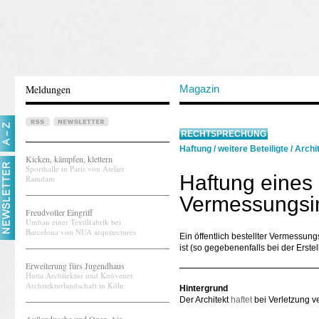
Meldungen
Magazin
RECHTSPRECHUNG
Haftung
/
weitere Beteiligte
/
Archi
Kicken, kämpfen, klettern
Sporthalle in Paris von Atelier
Haftung eines ö
Ramdam
Vermessungsi
Freudvoller Eingriff
Umbau einer Textilfabrik bei
Barcelona von NUA arquitectures
Ein öffentlich bestellter Vermessun
ist (so gegebenenfalls bei der Erst
Erweiterung fürs Jugendhaus
Hutta Architektur und Knüvener
Architekturlandschaft in Köln
Hintergrund
Der Architekt
haftet
bei Verletzung ve