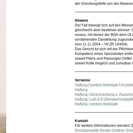
der Gründungstiefe von der Abwese
Hinweis
Der Fall bewegt sich auf des Messer
gleichwohl aber bestehen können. 
voraus, mit denen der BGH dem OLG 
vorstehenden Darstellung zugrunde
vom 11.11.2004 – VII ZR 104/04).
Das Gericht tut sich mit der Pflichtv
Kompetenz eines Spezialisten entheb
soweit Pläne und Planungen Dritter 
soweit Kritik möglich und zumutbar is
Verweise
Haftung
/
weitere Beteiligte
/
Archite
Haftung
Haftung / Einschränkung u. Ausschl
Haftung / Lph 8-9 Überwachungspflic
Haftung / weitere Beteiligte
Kontakt
Für weitere Informationen wenden Sie
Rechtsanwälte Reuter Grüttner Sch