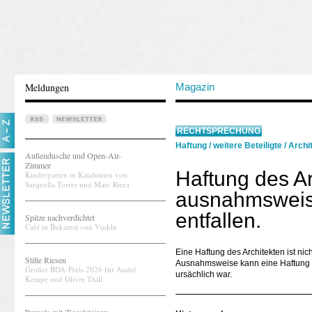
Meldungen
Magazin
RECHTSPRECHUNG
Haftung
/
weitere Beteiligte
/
Archi
Außendusche und Open-Air-
Zimmer
Haftung des A
Kindergarten in Katalonien von
Sarquella Torres und Marc Riera
ausnahmsweise 
entfallen.
Spitze nachverdichtet
Café in Bukarest von Vinklu
Eine Haftung des Architekten ist n
Stille Riesen
Ausnahmsweise kann eine Haftung a
Großer BDA-Preis 2026 für André
ursächlich war.
Kempe und Oliver Thill