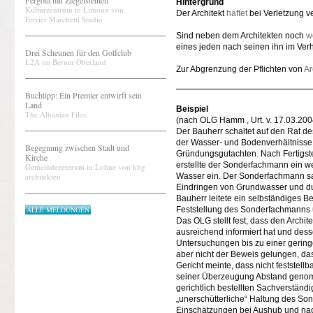
Pergola mit Ziegelsteinen
Hintergrund
Kulturzentrum in Limoux von
Der Architekt
haftet
bei Verletzung ve
Ferrier Marchetti Studio
Sind neben dem Architekten noch
w
eines jeden nach seinen ihn im Verh
Drei Scheunen für den Golfclub
L2A im Berner Oberland
Zur Abgrenzung der Pflichten von
Ar
Buchtipp: Ein Premier entwirft sein
Land
Beispiel
The Albanian Files
(nach OLG Hamm , Urt. v. 17.03.200
Der Bauherr schaltet auf den Rat d
der Wasser- und Bodenverhältnisse
Begegnung zwischen Stadt und
Gründungsgutachten. Nach Fertigs
Kirche
erstellte der Sonderfachmann ein we
Gemeindezentrum in Lohne von kbg
architekten
Wasser ein. Der Sonderfachmann sah
Eindringen von Grundwasser und du
Bauherr leitete ein selbständiges B
ALLE MELDUNGEN
Feststellung des Sonderfachmanns u
Das OLG stellt fest, dass den Archite
ausreichend informiert hat und desse
Untersuchungen bis zu einer gering
aber nicht der Beweis gelungen, das
Gericht meinte, dass nicht feststel
seiner Überzeugung Abstand genomm
gerichtlich bestellten Sachverständi
„unerschütterliche“ Haltung des So
Einschätzungen bei Aushub und nac