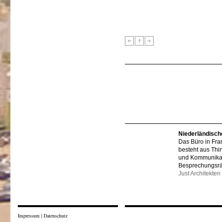
Niederländisch
Das Büro in Fra
besteht aus Thi
und Kommunikat
Besprechungsr
Just Architekten
Impressum
|
Datenschutz